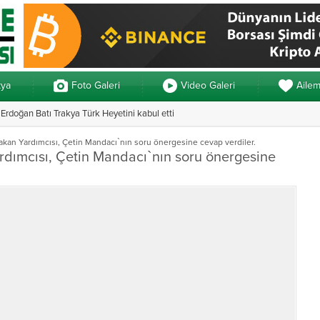
kya
Foto Galeri
Video Galeri
Aile
rdoğan Batı Trakya Türk Heyetini kabul etti
n 3 ayrı yemin
Yunanistan’daki 
 Bakan Yardımcısı, Çetin Mandacı`nın soru önergesine cevap verdiler.
Yardımcısı, Çetin Mandacı`nın soru önergesine