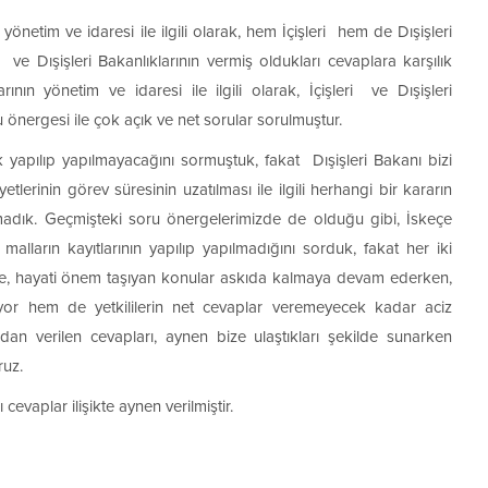
 yönetim ve idaresi ile ilgili olarak, hem İçişleri hem de Dışişleri
i ve Dışişleri Bakanlıklarının vermiş oldukları cevaplara karşılık
rının yönetim ve idaresi ile ilgili olarak, İçişleri ve Dışişleri
 önergesi ile çok açık ve net sorular sorulmuştur.
 yapılıp yapılmayacağını sormuştuk, fakat Dışişleri Bakanı bizi
tlerinin görev süresinin uzatılması ile ilgili herhangi bir kararın
amadık. Geçmişteki soru önergelerimizde de olduğu gibi, İskeçe
malların kayıtlarının yapılıp yapılmadığını sorduk, fakat her iki
ece, hayati önem taşıyan konular askıda kalmaya devam ederken,
ıyor hem de yetkililerin net cevaplar veremeyecek kadar aciz
fından verilen cevapları, aynen bize ulaştıkları şekilde sunarken
ruz.
 cevaplar ilişikte aynen verilmiştir.