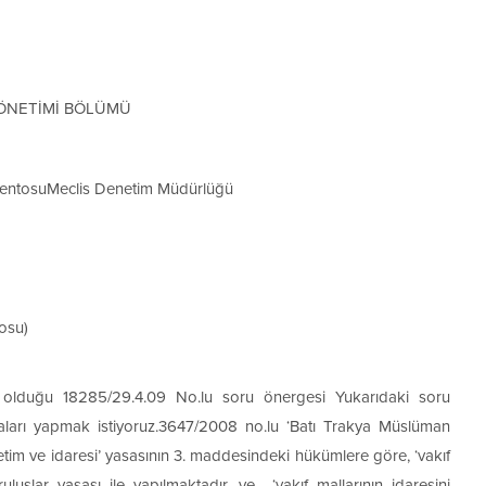
YÖNETİMİ BÖLÜMÜ
lamentosuMeclis Denetim Müdürlüğü
rosu)
ş olduğu 18285/29.4.09 No.lu soru önergesi Yukarıdaki soru
maları yapmak istiyoruz.3647/2008 no.lu ‘Batı Trakya Müslüman
önetim ve idaresi’ yasasının 3. maddesindeki hükümlere göre, ‘vakıf
uluşlar yasası ile yapılmaktadır, ve ‘vakıf mallarının idaresini