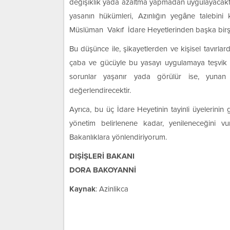
değişiklik yada azaltma yapmadan uygulayacaktı
yasanın hükümleri, Azınlığın yegâne talebini 
Müslüman Vakıf İdare Heyetlerinden başka birşe
Bu düşünce ile, şikayetlerden ve kişisel tavırl
çaba ve gücüyle bu yasayı uygulamaya teşvik 
sorunlar yaşanır yada görülür ise, yunan h
değerlendirecektir.
Ayrıca, bu üç İdare Heyetinin tayinli üyelerinin
yönetim belirlenene kadar, yenileneceğini vurg
Bakanlıklara yönlendiriyorum.
DIŞİŞLERİ BAKANI
DORA BAKOYANNİ
Kaynak
: Azinlikca