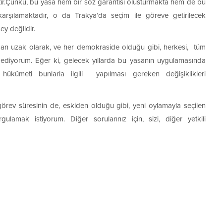
r.Çünkü, bu yasa hem bir söz garantisi olusturmakta hem de bu
karşılamaktadır, o da Trakya’da seçim ile göreve getirilecek
y değildir.
ardan uzak olarak, ve her demokraside olduğu gibi, herkesi, tüm
ediyorum. Eğer ki, gelecek yıllarda bu yasanın uygulamasında
ükümeti bunlarla ilgili yapılması gereken değişiklikleri
 görev süresinin de, eskiden olduğu gibi, yeni oylamayla seçilen
ulamak istiyorum. Diğer sorularınız için, sizi, diğer yetkili