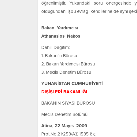
öğrenilmiştir. Yukarıdaki soru önergesinde ye
olduğundan, işbu evrağı kendilerine de aynı şek
Bakan Yardımcısı
Athanasios Nakos
Dahili Dağıtım:
1. Bakan’ın Bürosu
2. Bakan Yardımcısı Bürosu
3. Meclis Denetim Bürosu
YUNANİSTAN CUMHURİYETİ
DIŞİŞLERİ BAKANLIĞI
BAKANIN SİYASİ BÜROSU
Meclis Denetim Bölümü
Atina, 22 Mayıs 2009
Prot.No.21/253/AΣ 1535 δις