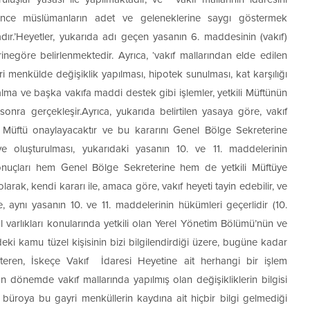
esince müslümanların adet ve geleneklerine saygı göstermek
dır.’Heyetler, yukarıda adı geçen yasanın 6. maddesinin (vakıf)
negöre belirlenmektedir. Ayrıca, ‘vakıf mallarından elde edilen
i menkülde değişiklik yapılması, hipotek sunulması, kat karşılığı
alma ve başka vakıfa maddi destek gibi işlemler, yetkili Müftünün
 sonra gerçekleşir.Ayrıca, yukarıda belirtilen yasaya göre, vakıf
ne Müftü onaylayacaktır ve bu kararını Genel Bölge Sekreterine
 ve oluşturulması, yukarıdaki yasanın 10. ve 11. maddelerinin
 sonuçları hem Genel Bölge Sekreterine hem de yetkili Müftüye
olarak, kendi kararı ile, amaca göre, vakıf heyeti tayin edebilir, ve
 aynı yasanın 10. ve 11. maddelerinin hükümleri geçerlidir (10.
l varlıkları konularında yetkili olan Yerel Yönetim Bölümü’nün ve
i kamu tüzel kişisinin bizi bilgilendirdiği üzere, bugüne kadar
steren, İskeçe Vakıf İdaresi Heyetine ait herhangi bir işlem
 dönemde vakıf mallarında yapılmış olan değişikliklerin bilgisi
üroya bu gayri menküllerin kaydına ait hiçbir bilgi gelmediği