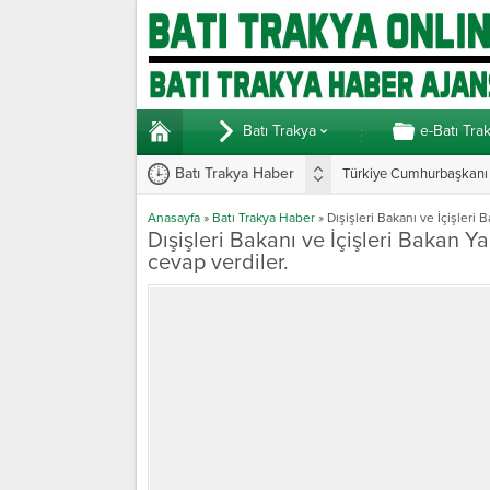
Batı Trakya
e-Batı Tra
Batı Trakya Haber
Türkiye Cumhurbaşkanı E
Yunanistan’da vekillerde
Anasayfa
»
Batı Trakya Haber
»
Dışişleri Bakanı ve İçişleri
Dışişleri Bakanı ve İçişleri Bakan 
cevap verdiler.