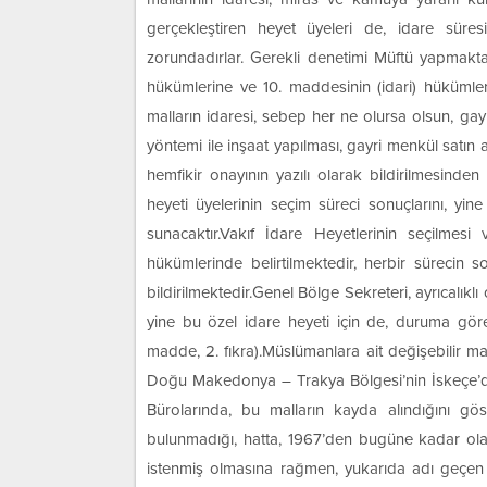
gerçekleştiren heyet üyeleri de, idare sür
zorundadırlar. Gerekli denetimi Müftü yapmakta
hükümlerine ve 10. maddesinin (idari) hükümleri
malların idaresi, sebep her ne olursa olsun, gayr
yöntemi ile inşaat yapılması, gayri menkül satın 
hemfikir onayının yazılı olarak bildirilmesinden
heyeti üyelerinin seçim süreci sonuçlarını, yi
sunacaktır.Vakıf İdare Heyetlerinin seçilmesi
hükümlerinde belirtilmektedir, herbir sürecin
bildirilmektedir.Genel Bölge Sekreteri, ayrıcalıklı 
yine bu özel idare heyeti için de, duruma göre,
madde, 2. fıkra).Müslümanlara ait değişebilir ma
Doğu Makedonya – Trakya Bölgesi’nin İskeçe’dek
Bürolarında, bu malların kayda alındığını gö
bulunmadığı, hatta, 1967’den bugüne kadar olan
istenmiş olmasına rağmen, yukarıda adı geçen b