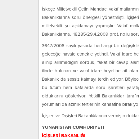
İskeçe Milletvekili Çetin Mandacı vakıf mallarının
Bakanlıklarına soru önergesi yöneltmişti. İçişler
milletvekili şu açıklamayı yapmıştır: Vakıf malla
Bakanlıklarına, 18285/29.4.2009 prot. no.lu soru
3647/2008 sayılı yasada herhangi bir değişiklik
geleceğe havale etmekle yetindi. Vakıf idare heye
alınıp alınmadığını sorduk, fakat bir cevap al
ilinde bulunan ve vakıf idare heyetine ait olan 
Bakanlık da sessiz kalmayı tercih ediyor. Böyl
bu tutum hem kafalarda soru işaretleri yarat
olduklarını gösteriyor. Yetkili Bakanlıklar tara
yorumları da azınlık fertlerinin kanaatine bırakıyo
İçişleri ve Dışişleri Bakanlıklarının vermiş oldukları
YUNANİSTAN CUMHURİYETİ
İÇİŞLERİ BAKANLIĞI