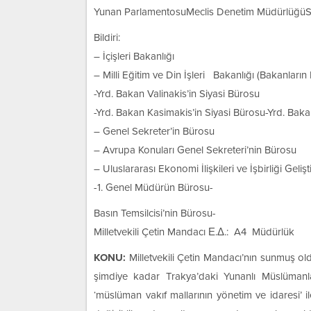
Yunan ParlamentosuMeclis Denetim MüdürlüğüS
Bildiri:
– İçişleri Bakanlığı
– Milli Eğitim ve Din İşleri Bakanlığı (Bakanların
-Yrd. Bakan Valinakis’in Siyasi Bürosu
-Yrd. Bakan Kasimakis’in Siyasi Bürosu-Yrd. Baka
– Genel Sekreter’in Bürosu
– Avrupa Konuları Genel Sekreteri’nin Bürosu
– Uluslararası Ekonomi İlişkileri ve İşbirliği Geli
-1. Genel Müdürün Bürosu-
Basın Temsilcisi’nin Bürosu-
Milletvekili Çetin Mandacı Ε.Δ.: A4 Müdürlük
KONU:
Milletvekili Çetin Mandacı’nın sunmuş o
şimdiye kadar Trakya’daki Yunanlı Müslümanla
‘müslüman vakıf mallarının yönetim ve idaresi’ il