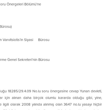
oru Önergeleri Bölümü’ne
 Bürosu)
n Varvitsiotis’in Siyasi Bürosu
ştirme Genel Sekreteri’nin Bürosu
lduğu 18285/29.4.09 No.lu soru önergesine cevap Yunan devleti,
r için alınan daha birçok olumlu kararda olduğu gibi, yine,
e ilgili olarak 2008 yılında alınmış olan 3647 no.lu yasayı hiçbir