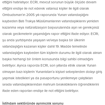
ettiğini hatırlatıyor. ECRI, mevcut sorunun büyük ölçüde devam
ettiğini endişe ile not ederek vatansız kişiler ile ilgili olarak
Ombudsman’ın 2005 yılı raporunda Yunan vatandaşlığını
kaybeden Batı Trakya Müslümanlarının vatandaşlıklarını yeniden
kazanma veya natüralizasyon başvurularında aşırı ve gerekçesiz
olarak gecikmelerin yaşandığını rapor ettiğini ifade ediyor. ECRI,
şu anda yurtdışında yaşayan ve/veya başka bir ülkenin
vatandaşlığını kazanan kişiler dahil 19. Madde temelinde
vatandaşlığını kaybeden tüm kişilerin durumu ile ilgili olarak alınan
başka herhangi bir önlem konusunda bilgi sahibi olmadığını
belirtiyor. Ayrıca raporda ECRI, son yıllarda etnik olarak Yunan
olmayan bazı kişilerin Yunanistan’a kişisel sebeplerden dolayı giriş
yapmak istedikleri ya da pasaportunu yenilemeye çalıştıkları
sırada vatandaşlıklarından mahrum bırakıldıklarını öğrendiklerini
ifade eden raporları endişe ile not ettiğini belirtiyor.
İstihdam sektöründe ayrımcılık sorunu