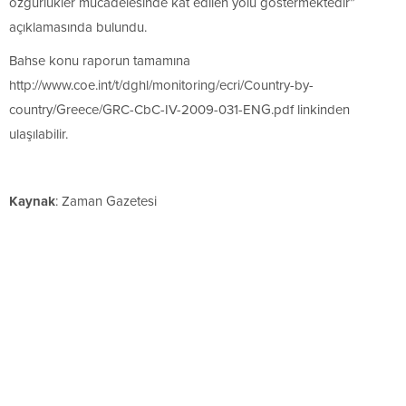
özgürlükler mücadelesinde kat edilen yolu göstermektedir”
açıklamasında bulundu.
Bahse konu raporun tamamına
http://www.coe.int/t/dghl/monitoring/ecri/Country-by-
country/Greece/GRC-CbC-IV-2009-031-ENG.pdf linkinden
ulaşılabilir.
Kaynak
: Zaman Gazetesi