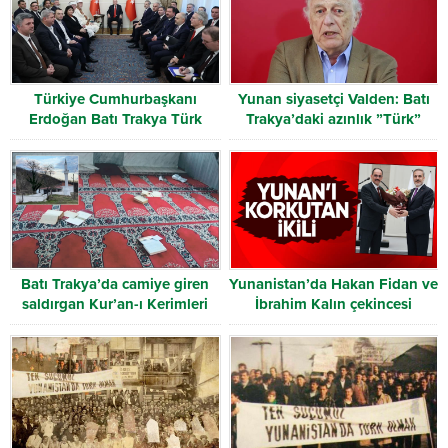
Türkiye Cumhurbaşkanı
Yunan siyasetçi Valden: Batı
Erdoğan Batı Trakya Türk
Trakya’daki azınlık ”Türk”
Heyetini kabul etti
olarak tanınmalı
Batı Trakya’da camiye giren
Yunanistan’da Hakan Fidan ve
saldırgan Kur’an-ı Kerimleri
İbrahim Kalın çekincesi
yırttı