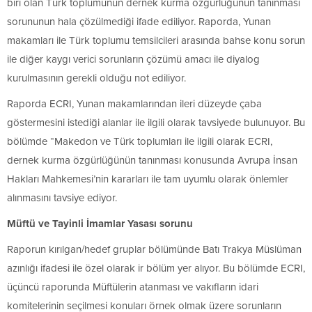
biri olan Türk toplumunun dernek kurma özgürlüğünün tanınması
sorununun hala çözülmediği ifade ediliyor. Raporda, Yunan
makamları ile Türk toplumu temsilcileri arasında bahse konu sorun
ile diğer kaygı verici sorunların çözümü amacı ile diyalog
kurulmasının gerekli olduğu not ediliyor.
Raporda ECRI, Yunan makamlarından ileri düzeyde çaba
göstermesini istediği alanlar ile ilgili olarak tavsiyede bulunuyor. Bu
bölümde “Makedon ve Türk toplumları ile ilgili olarak ECRI,
dernek kurma özgürlüğünün tanınması konusunda Avrupa İnsan
Hakları Mahkemesi’nin kararları ile tam uyumlu olarak önlemler
alınmasını tavsiye ediyor.
Müftü ve Tayinli İmamlar Yasası sorunu
Raporun kırılgan/hedef gruplar bölümünde Batı Trakya Müslüman
azınlığı ifadesi ile özel olarak ir bölüm yer alıyor. Bu bölümde ECRI,
üçüncü raporunda Müftülerin atanması ve vakıfların idari
komitelerinin seçilmesi konuları örnek olmak üzere sorunların