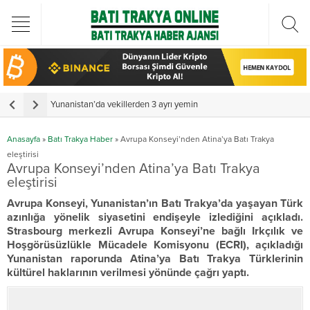
Türkiye Cumhurbaşkanı Erdoğan Batı Trakya Türk Heyetini kabul etti
Yunanistan’da vekillerden 3 ayrı yemin
Y
Anasayfa
»
Batı Trakya Haber
»
Avrupa Konseyi’nden Atina’ya Batı Trakya
eleştirisi
Avrupa Konseyi’nden Atina’ya Batı Trakya
eleştirisi
Avrupa Konseyi, Yunanistan’ın Batı Trakya’da yaşayan Türk
azınlığa yönelik siyasetini endişeyle izlediğini açıkladı.
Strasbourg merkezli Avrupa Konseyi’ne bağlı Irkçılık ve
Hoşgörüsüzlükle Mücadele Komisyonu (ECRI), açıkladığı
Yunanistan raporunda Atina’ya Batı Trakya Türklerinin
kültürel haklarının verilmesi yönünde çağrı yaptı.