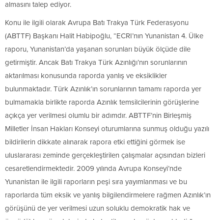
almasını talep ediyor.
Konu ile ilgili olarak Avrupa Batı Trakya Türk Federasyonu
(ABTTF) Başkanı Halit Habipoğlu, “ECRI’nın Yunanistan 4. Ülke
raporu, Yunanistan’da yaşanan sorunları büyük ölçüde dile
getirmiştir. Ancak Batı Trakya Türk Azınlığı’nın sorunlarının
aktarılması konusunda raporda yanlış ve eksiklikler
bulunmaktadır. Türk Azınlık’ın sorunlarının tamamı raporda yer
bulmamakla birlikte raporda Azınlık temsilcilerinin görüşlerine
açıkça yer verilmesi olumlu bir adımdır. ABTTF’nin Birleşmiş
Milletler İnsan Hakları Konseyi oturumlarına sunmuş olduğu yazılı
bildirilerin dikkate alınarak rapora etki ettiğini görmek ise
uluslararası zeminde gerçekleştirilen çalışmalar açısından bizleri
cesaretlendirmektedir. 2009 yılında Avrupa Konseyi’nde
Yunanistan ile ilgili raporların peşi sıra yayımlanması ve bu
raporlarda tüm eksik ve yanlış bilgilendirmelere rağmen Azınlık’ın
görüşünü de yer verilmesi uzun soluklu demokratik hak ve