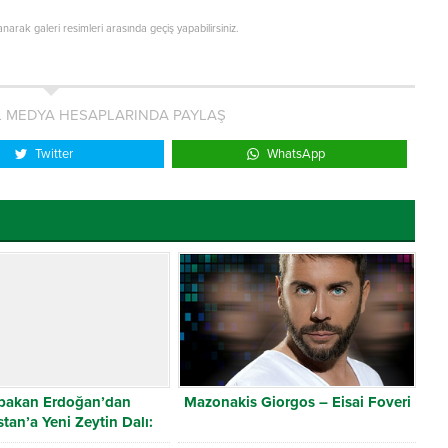
lanarak galeri resimleri arasında geçiş yapabilirsiniz.
L MEDYA HESAPLARINDA PAYLAŞ
Twitter
WhatsApp
bakan Erdoğan’dan
Mazonakis Giorgos – Eisai Foveri
tan’a Yeni Zeytin Dalı:
“Sakin Ege!”