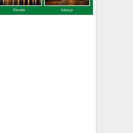
Kavala
İskeçe
Gümülcine