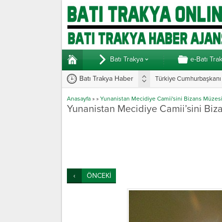
Batı Trakya
e-Batı Tra
Batı Trakya Haber
Türkiye Cumhurbaşkanı E
Anasayfa
»
»
Yunanistan Mecidiye Camii'sini Bizans Müzesi
Yunanistan Mecidiye Camii’sini Biz
ÖNCEKİ