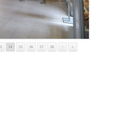
3
54
55
56
57
58
»
>