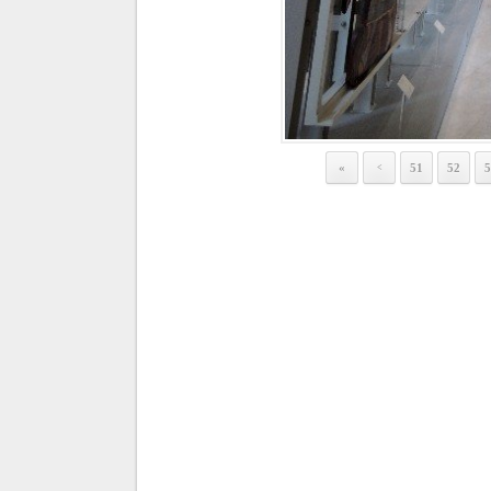
«
51
52
5
<