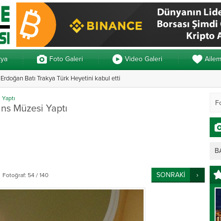
kya
Foto Galeri
Video Galeri
Aile
rdoğan Batı Trakya Türk Heyetini kabul etti
Yunanistan’da ve
 Yaptı
ans Müzesi Yaptı
B
SONRAKİ
Fotoğraf: 54 / 140