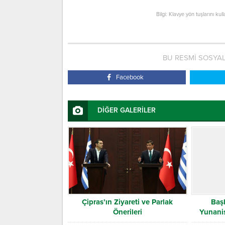
Bilgi: Klavye yön tuşlarını kul
BU RESMİ SOSYA
Facebook
DİĞER GALERİLER
Çipras’ın Ziyareti ve Parlak
Baş
Önerileri
Yunanis