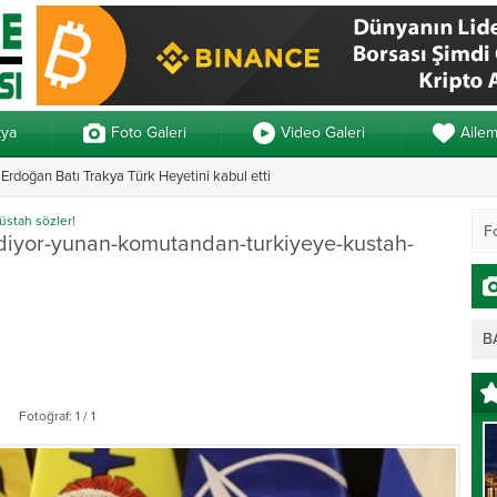
kya
Foto Galeri
Video Galeri
Aile
rdoğan Batı Trakya Türk Heyetini kabul etti
Yunanistan’da ve
stah sözler!
iyor-yunan-komutandan-turkiyeye-kustah-
B
Fotoğraf: 1 / 1