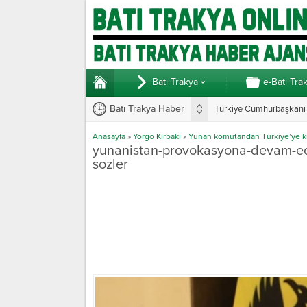
Batı Trakya
e-Batı Tra
Batı Trakya Haber
Türkiye Cumhurbaşkanı E
Anasayfa
»
Yorgo Kırbaki
»
Yunan komutandan Türkiye’ye kü
yunanistan-provokasyona-devam-ed
sozler