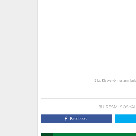
Bilgi: Klavye yön tuşlarını kul
BU RESMİ SOSYA
Facebook