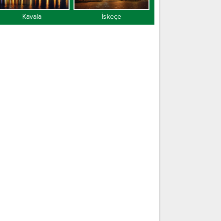
Kavala
İskeçe
Gümülcine