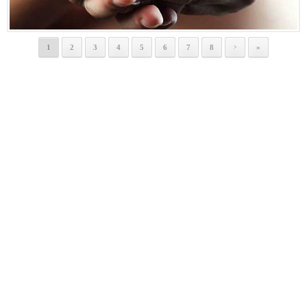
1
2
3
4
5
6
7
8
»
>