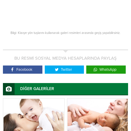
Bilgi: Klavye yön tuşlarını kullanarak galeri resimleri arasında geçiş yapabilirsiniz.
BU RESMİ SOSYAL MEDYA HESAPLARINDA PAYLAŞ
Facebook
Twitter
WhatsApp
DİĞER GALERİLER