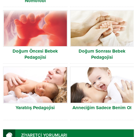
Nomofobi
Doğum Öncesi Bebek
Doğum Sonrası Bebek
Pedagojisi
Pedagojisi
Yaratılış Pedagojisi
Anneciğim Sadece Benim Ol
ZİYARETÇİ YORUMLARI