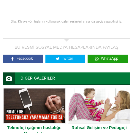
Bilgi: Klavye yön tuşlarını kullanarak galeri resimleri arasında geçiş yapabilirsiniz.
BU RESMİ SOSYAL MEDYA HESAPLARINDA PAYLAŞ
Facebook
Twitter
WhatsApp
DİĞER GALERİLER
Teknoloji çağının hastalığı:
Ruhsal Gelişim ve Pedagoji