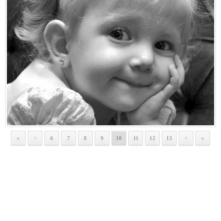
«
6
7
8
9
10
11
12
13
»
<
>