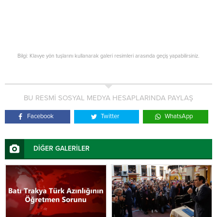
Bilgi: Klavye yön tuşlarını kullanarak galeri resimleri arasında geçiş yapabilirsiniz.
BU RESMİ SOSYAL MEDYA HESAPLARINDA PAYLAŞ
Facebook
Twitter
WhatsApp
DİĞER GALERİLER