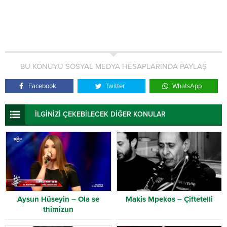
BU KONUYU SOSYAL MEDYA HESAPLARINDA PAYLAŞ
Facebook
Twitter
WhatsApp
İLGİNİZİ ÇEKEBİLECEK DİĞER KONULAR
Aysun Hüseyin – Ola se
Makis Mpekos – Çiftetelli
thimizun