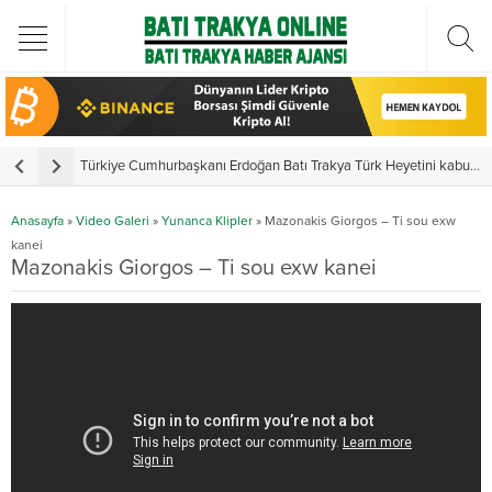
Türkiye Cumhurbaşkanı Erdoğan Batı Trakya Türk Heyetini kabul etti
Y
Anasayfa
»
Video Galeri
»
Yunanca Klipler
»
Mazonakis Giorgos – Ti sou exw
kanei
Mazonakis Giorgos – Ti sou exw kanei