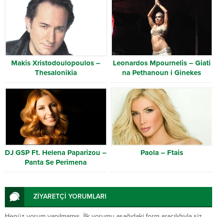
Makis Xristodoulopoulos –
Leonardos Mpournelis – Giati
Thesalonikia
na Pethanoun i Ginekes
DJ GSP Ft. Helena Paparizou –
Paola – Ftais
Panta Se Perimena
ZİYARETÇİ YORUMLARI
Henüz yorum yapılmamış. İlk yorumu aşağıdaki form aracılığıyla siz