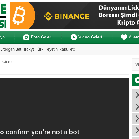
kya
Foto Galeri
Video Galeri
Aile
rdoğan Batı Trakya Türk Heyetini kabul etti
Yunanistan’da ve
Çiftetelli