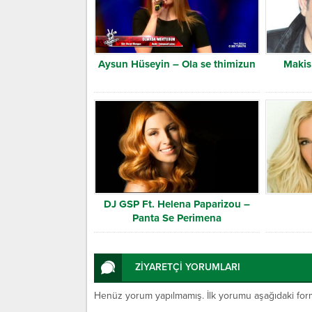
Aysun Hüseyin – Ola se thimizun
Makis
DJ GSP Ft. Helena Paparizou –
Panta Se Perimena
ZİYARETÇİ YORUMLARI
Henüz yorum yapılmamış. İlk yorumu aşağıdaki form ar