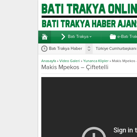
Batı Trakya
e-Batı Tra
Batı Trakya Haber
Türkiye Cumhurbaşkanı E
Anasayfa
»
Video Galeri
»
Yunanca Klipler
»
Makis Mpekos – 
Makis Mpekos – Çiftetelli