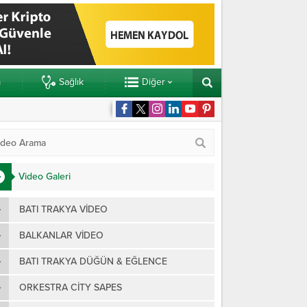
m
Sağlık
Diğer
killerden 3 ayrı yemin
Yunanist
Video Galeri
BATI TRAKYA VIDEO
BALKANLAR VIDEO
BATI TRAKYA DÜĞÜN & EĞLENCE
ORKESTRA CITY SAPES