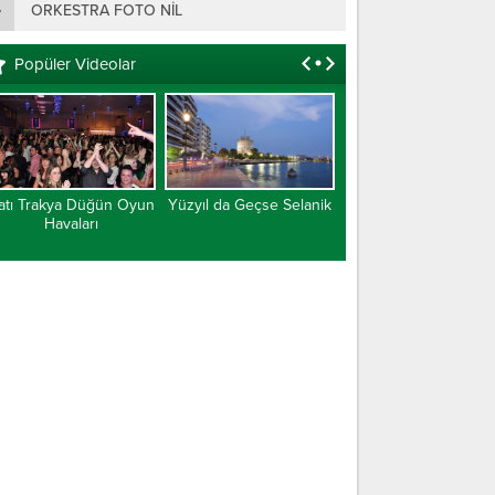
ORKESTRA FOTO NIL
Popüler Videolar
atı Trakya Düğün Oyun
Yüzyıl da Geçse Selanik
Batı Trakya Türk
Havaları
Cumhuriyeti Belgese