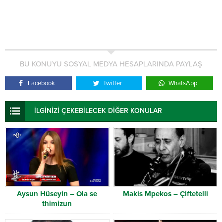
BU KONUYU SOSYAL MEDYA HESAPLARINDA PAYLAŞ
Facebook
Twitter
WhatsApp
İLGİNİZİ ÇEKEBİLECEK DİĞER KONULAR
Aysun Hüseyin – Ola se
Makis Mpekos – Çiftetelli
thimizun