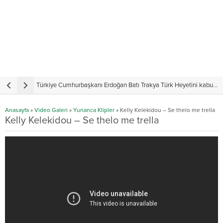
Türkiye Cumhurbaşkanı Erdoğan Batı Trakya Türk Heyetini kabul etti
Y
Anasayfa
»
Video Galeri
»
Yunanca Klipler
»
Kelly Kelekidou – Se thelo me trella
Kelly Kelekidou – Se thelo me trella