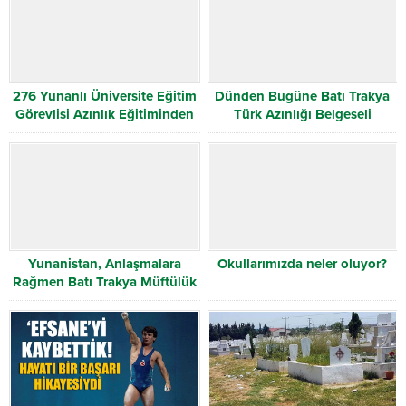
276 Yunanlı Üniversite Eğitim
Dünden Bugüne Batı Trakya
Görevlisi Azınlık Eğitiminden
Türk Azınlığı Belgeseli
Ne İstiyor?
Hronos`un Sayfalarına Taşındı.
Yunanistan, Anlaşmalara
Okullarımızda neler oluyor?
Rağmen Batı Trakya Müftülük
Sorununu Uzattı