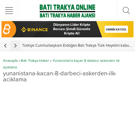
Türkiye Cumhurbaşkanı Erdoğan Batı Trakya Türk Heyetini kabul etti
Y
Anasayfa
»
Batı Trakya Haber
»
Yunanistan'a kaçan 8 darbeci askerden ilk
açıklama
yunanistana-kacan-8-darbeci-askerden-ilk-
aciklama