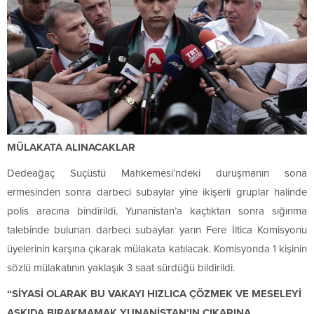
MÜLAKATA ALINACAKLAR
Dedeağaç Suçüstü Mahkemesi’ndeki duruşmanın sona
ermesinden sonra darbeci subaylar yine ikişerli gruplar halinde
polis aracına bindirildi. Yunanistan’a kaçtıktan sonra sığınma
talebinde bulunan darbeci subaylar yarın Fere İltica Komisyonu
üyelerinin karşına çıkarak mülakata katılacak. Komisyonda 1 kişinin
sözlü mülakatının yaklaşık 3 saat sürdüğü bildirildi.
“SİYASİ OLARAK BU VAKAYI HIZLICA ÇÖZMEK VE MESELEYİ
ASKIDA BIRAKMAMAK YUNANİSTAN’IN ÇIKARINA