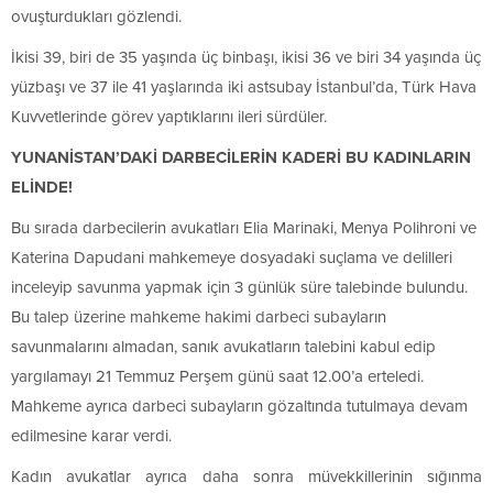
ovuşturdukları gözlendi.
İkisi 39, biri de 35 yaşında üç binbaşı, ikisi 36 ve biri 34 yaşında üç
yüzbaşı ve 37 ile 41 yaşlarında iki astsubay İstanbul’da, Türk Hava
Kuvvetlerinde görev yaptıklarını ileri sürdüler.
YUNANİSTAN’DAKİ DARBECİLERİN KADERİ BU KADINLARIN
ELİNDE!
Bu sırada darbecilerin avukatları Elia Marinaki, Menya Polihroni ve
Katerina Dapudani mahkemeye dosyadaki suçlama ve delilleri
inceleyip savunma yapmak için 3 günlük süre talebinde bulundu.
Bu talep üzerine mahkeme hakimi darbeci subayların
savunmalarını almadan, sanık avukatların talebini kabul edip
yargılamayı 21 Temmuz Perşem günü saat 12.00’a erteledi.
Mahkeme ayrıca darbeci subayların gözaltında tutulmaya devam
edilmesine karar verdi.
Kadın avukatlar ayrıca daha sonra müvekkillerinin sığınma