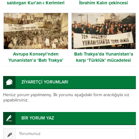
saldırgan Kur’an-ı Kerimleri
İbrahim Kalın çekincesi
yırttı
Avrupa Konseyi’nden
Batı Trakya’da Yunanistan’a
Yunanistan’a ‘Batı Trakya’
karşı ‘Türklük’ mücadelesi
uyarısı
ZİYARETÇİ YORUMLARI
Henüz yorum yapılmamış. İlk yorumu aşağıdaki form aracılığıyla siz
yapabilirsiniz.
BİR YORUM YAZ