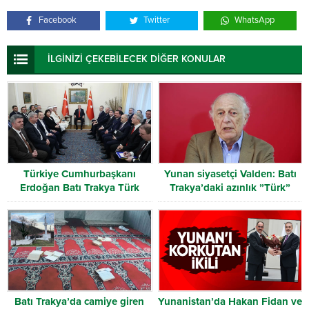
Facebook
Twitter
WhatsApp
İLGİNİZİ ÇEKEBİLECEK DİĞER KONULAR
Türkiye Cumhurbaşkanı
Yunan siyasetçi Valden: Batı
Erdoğan Batı Trakya Türk
Trakya’daki azınlık ”Türk”
Heyetini kabul etti
olarak tanınmalı
Batı Trakya’da camiye giren
Yunanistan’da Hakan Fidan ve