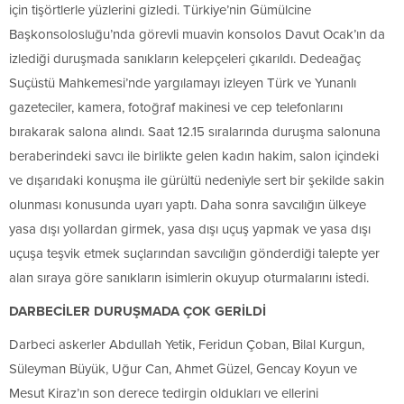
için tişörtlerle yüzlerini gizledi. Türkiye’nin Gümülcine
Başkonsolosluğu’nda görevli muavin konsolos Davut Ocak’ın da
izlediği duruşmada sanıkların kelepçeleri çıkarıldı. Dedeağaç
Suçüstü Mahkemesi’nde yargılamayı izleyen Türk ve Yunanlı
gazeteciler, kamera, fotoğraf makinesi ve cep telefonlarını
bırakarak salona alındı. Saat 12.15 sıralarında duruşma salonuna
beraberindeki savcı ile birlikte gelen kadın hakim, salon içindeki
ve dışarıdaki konuşma ile gürültü nedeniyle sert bir şekilde sakin
olunması konusunda uyarı yaptı. Daha sonra savcılığın ülkeye
yasa dışı yollardan girmek, yasa dışı uçuş yapmak ve yasa dışı
uçuşa teşvik etmek suçlarından savcılığın gönderdiği talepte yer
alan sıraya göre sanıkların isimlerin okuyup oturmalarını istedi.
DARBECİLER DURUŞMADA ÇOK GERİLDİ
Darbeci askerler Abdullah Yetik, Feridun Çoban, Bilal Kurgun,
Süleyman Büyük, Uğur Can, Ahmet Güzel, Gencay Koyun ve
Mesut Kiraz’ın son derece tedirgin oldukları ve ellerini