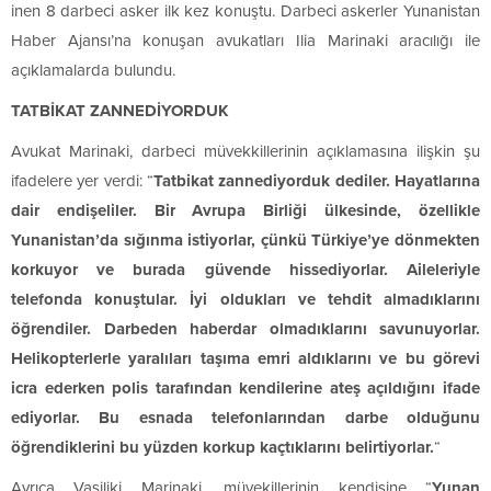
inen 8 darbeci asker ilk kez konuştu. Darbeci askerler Yunanistan
Haber Ajansı’na konuşan avukatları Ilia Marinaki aracılığı ile
açıklamalarda bulundu.
TATBİKAT ZANNEDİYORDUK
Avukat Marinaki, darbeci müvekkillerinin açıklamasına ilişkin şu
ifadelere yer verdi: “
Tatbikat zannediyorduk dediler. Hayatlarına
dair endişeliler. Bir Avrupa Birliği ülkesinde, özellikle
Yunanistan’da sığınma istiyorlar, çünkü Türkiye’ye dönmekten
korkuyor ve burada güvende hissediyorlar. Aileleriyle
telefonda konuştular. İyi oldukları ve tehdit almadıklarını
öğrendiler. Darbeden haberdar olmadıklarını savunuyorlar.
Helikopterlerle yaralıları taşıma emri aldıklarını ve bu görevi
icra ederken polis tarafından kendilerine ateş açıldığını ifade
ediyorlar. Bu esnada telefonlarından darbe olduğunu
öğrendiklerini bu yüzden korkup kaçtıklarını belirtiyorlar.
“
Ayrıca Vasiliki Marinaki, müvekillerinin kendisine “
Yunan