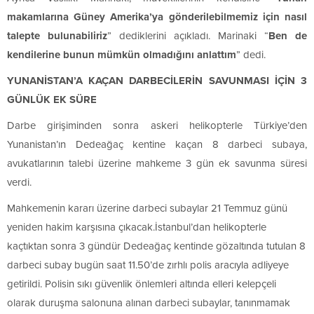
makamlarına Güney Amerika’ya gönderilebilmemiz için nasıl
talepte bulunabiliriz
” dediklerini açıkladı. Marinaki “
Ben de
kendilerine bunun mümkün olmadığını anlattım
” dedi.
YUNANİSTAN’A KAÇAN DARBECİLERİN SAVUNMASI İÇİN 3
GÜNLÜK EK SÜRE
Darbe girişiminden sonra askeri helikopterle Türkiye’den
Yunanistan’ın Dedeağaç kentine kaçan 8 darbeci subaya,
avukatlarının talebi üzerine mahkeme 3 gün ek savunma süresi
verdi.
Mahkemenin kararı üzerine darbeci subaylar 21 Temmuz günü
yeniden hakim karşısına çıkacak.İstanbul’dan helikopterle
kaçtıktan sonra 3 gündür Dedeağaç kentinde gözaltında tutulan 8
darbeci subay bugün saat 11.50’de zırhlı polis aracıyla adliyeye
getirildi. Polisin sıkı güvenlik önlemleri altında elleri kelepçeli
olarak duruşma salonuna alınan darbeci subaylar, tanınmamak