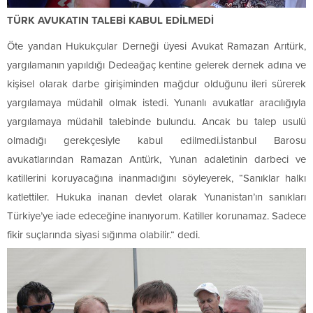
TÜRK AVUKATIN TALEBİ KABUL EDİLMEDİ
Öte yandan Hukukçular Derneği üyesi Avukat Ramazan Arıtürk,
yargılamanın yapıldığı Dedeağaç kentine gelerek dernek adına ve
kişisel olarak darbe girişiminden mağdur olduğunu ileri sürerek
yargılamaya müdahil olmak istedi. Yunanlı avukatlar aracılığıyla
yargılamaya müdahil talebinde bulundu. Ancak bu talep usulü
olmadığı gerekçesiyle kabul edilmedi.İstanbul Barosu
avukatlarından Ramazan Arıtürk, Yunan adaletinin darbeci ve
katillerini koruyacağına inanmadığını söyleyerek, “Sanıklar halkı
katlettiler. Hukuka inanan devlet olarak Yunanistan’ın sanıkları
Türkiye’ye iade edeceğine inanıyorum. Katiller korunamaz. Sadece
fikir suçlarında siyasi sığınma olabilir.“ dedi.