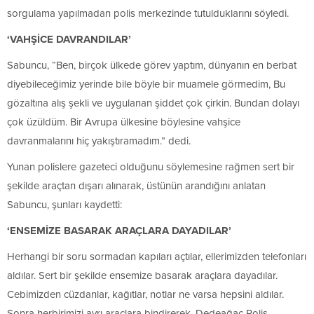
sorgulama yapılmadan polis merkezinde tutulduklarını söyledi.
‘VAHŞİCE DAVRANDILAR’
Sabuncu, “Ben, birçok ülkede görev yaptım, dünyanın en berbat
diyebileceğimiz yerinde bile böyle bir muamele görmedim, Bu
gözaltına alış şekli ve uygulanan şiddet çok çirkin. Bundan dolayı
çok üzüldüm. Bir Avrupa ülkesine böylesine vahşice
davranmalarını hiç yakıştıramadım.” dedi.
Yunan polislere gazeteci olduğunu söylemesine rağmen sert bir
şekilde araçtan dışarı alınarak, üstünün arandığını anlatan
Sabuncu, şunları kaydetti:
‘ENSEMİZE BASARAK ARAÇLARA DAYADILAR’
Herhangi bir soru sormadan kapıları açtılar, ellerimizden telefonları
aldılar. Sert bir şekilde ensemize basarak araçlara dayadılar.
Cebimizden cüzdanlar, kağıtlar, notlar ne varsa hepsini aldılar.
Sonra herbirimizi ayrı araçlara bindirerek, Dedeağaç Polis