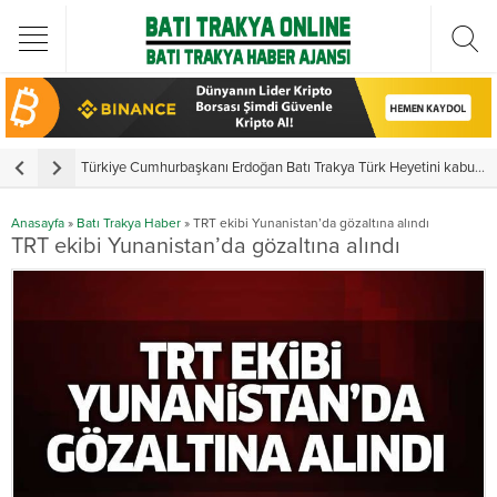
Türkiye Cumhurbaşkanı Erdoğan Batı Trakya Türk Heyetini kabul etti
Y
Anasayfa
»
Batı Trakya Haber
»
TRT ekibi Yunanistan’da gözaltına alındı
TRT ekibi Yunanistan’da gözaltına alındı