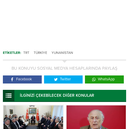
ETİKETLER:
TRT
TÜRKIYE
YUNANISTAN
BU KONUYU SOSYAL MEDYA HESAPLARINDA PAYLAŞ
Facebook
Twitter
WhatsApp
İLGİNİZİ ÇEKEBİLECEK DİĞER KONULAR