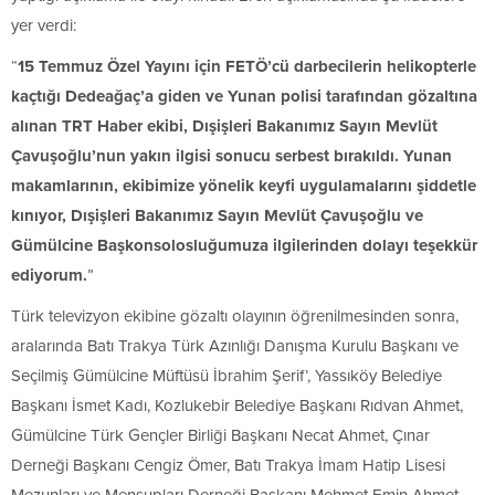
yer verdi:
“
15 Temmuz Özel Yayını için FETÖ’cü darbecilerin helikopterle
kaçtığı Dedeağaç’a giden ve Yunan polisi tarafından gözaltına
alınan TRT Haber ekibi, Dışişleri Bakanımız Sayın Mevlüt
Çavuşoğlu’nun yakın ilgisi sonucu serbest bırakıldı. Yunan
makamlarının, ekibimize yönelik keyfi uygulamalarını şiddetle
kınıyor, Dışişleri Bakanımız Sayın Mevlüt Çavuşoğlu ve
Gümülcine Başkonsolosluğumuza ilgilerinden dolayı teşekkür
ediyorum.
”
Türk televizyon ekibine gözaltı olayının öğrenilmesinden sonra,
aralarında Batı Trakya Türk Azınlığı Danışma Kurulu Başkanı ve
Seçilmiş Gümülcine Müftüsü İbrahim Şerif’, Yassıköy Belediye
Başkanı İsmet Kadı, Kozlukebir Belediye Başkanı Rıdvan Ahmet,
Gümülcine Türk Gençler Birliği Başkanı Necat Ahmet, Çınar
Derneği Başkanı Cengiz Ömer, Batı Trakya İmam Hatip Lisesi
Mezunları ve Mensupları Derneği Başkanı Mehmet Emin Ahmet,