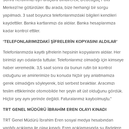
Merkezi’ne götürdüler. Bu arada, bize herhangi bir sorgu
yapılmadı. 3 saat boyunca telefonlarımızdaki bilgileri kendileri
kaydettiler. Banka kartlarımızı da aldılar. Banka hesaplarımıza
kadar kontrol ettiler.
‘TELEFONLARIMIZDAKİ ŞİFRELERİN KOPYASINI ALDILAR’
Telefonlarımızda kayıtlı şifrelerin hepsinin kopyalarını aldılar. Her
birimizi ayrı odalarda tuttular. Telefonlarımız olmadığı için kimseye
haber veremedik. 3,5 saat sonra da bunun rutin bir kontrol
olduğunu ve amirlerimize bu konuda hiçbir şey anlatmamıza
gerek olmadığını söyleyerek, bizi serbest bıraktılar. Aracımızı
teslim ettiklerinde otomobilde her şeyin alt üst olduğunu gördük.
Hiçbir şey aynı yerinde değildi. Faturalarımız kaybolmuştu.”
TRT GENEL MÜDÜRÜ İBRAHİM EREN OLAYI KINADI
TRT Genel Müdürü İbrahim Eren sosyal medya hesabından
yaptığı açıklama ile olayı kınadı. Eren açıklamasında şu ifadelere