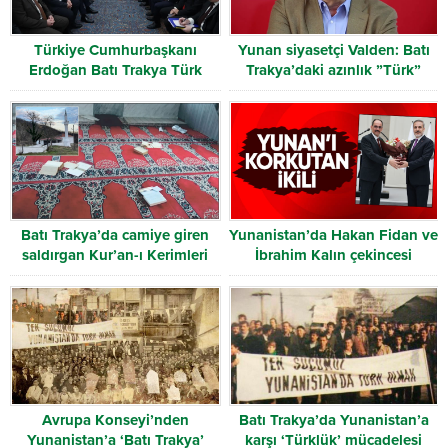
Türkiye Cumhurbaşkanı
Yunan siyasetçi Valden: Batı
Erdoğan Batı Trakya Türk
Trakya’daki azınlık ”Türk”
Heyetini kabul etti
olarak tanınmalı
Batı Trakya’da camiye giren
Yunanistan’da Hakan Fidan ve
saldırgan Kur’an-ı Kerimleri
İbrahim Kalın çekincesi
yırttı
Avrupa Konseyi’nden
Batı Trakya’da Yunanistan’a
Yunanistan’a ‘Batı Trakya’
karşı ‘Türklük’ mücadelesi