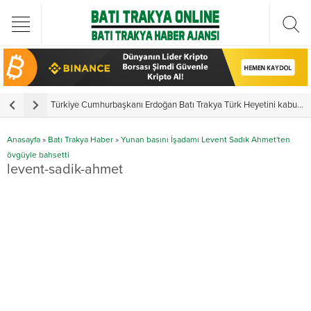
Türkiye Cumhurbaşkanı Erdoğan Batı Trakya Türk Heyetini kabul etti
Y
Anasayfa
»
Batı Trakya Haber
»
Yunan basını İşadamı Levent Sadık Ahmet'ten
övgüyle bahsetti
levent-sadik-ahmet