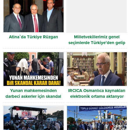
Atina`da Türkiye Rüzgarı
Milletvekillerimiz genel
seçimlerde Türkiye’den gelip
oy kullanan Batı Trakya
Türklerine teşekkür etti
Yunan mahkemesinden
IRCICA Osmanlıca kaynakları
darbeci askerler için skandal
elektronik ortama aktarıyor
karar!