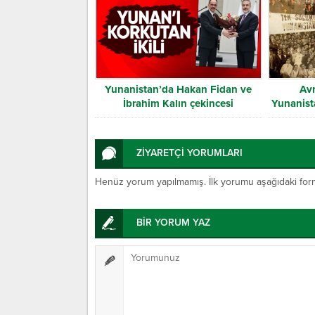
Yunanistan’da Hakan Fidan ve
Av
İbrahim Kalın çekincesi
Yunanista
ZİYARETÇİ YORUMLARI
Henüz yorum yapılmamış. İlk yorumu aşağıdaki form ar
BİR YORUM YAZ