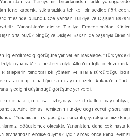
nanistan ve Türkiye’nin birbirlerinden farklı yörüngelerde
an içine kapanık, istikrarsızlıkla tehlikeli bir şekilde flört eden,
lendirmesinde bulundu. Öte yandan Türkiye ve Dışişleri Bakanı
detti: “Yunanistan’ın aksine Türkiye, Ermenistan’dan Kürtler
şan orta-büyük bir güç ve Dışişleri Bakanı da başarıyla ülkesini
an ilgilendirmediği görüşüne yer verilen makalede, “Türkiye’deki
rleriyle oynamak’ istemesi nedeniyle Atina’nın ilgilenmek zorunda
lik taleplerini tehditkar bir yöntem ve ısrarla sürdürdüğü iddia
askı aracı olup olmadığını sorgulayan gazete, Ankara’nın Türk-
na işlediğini düşündüğü görüşüne yer verdi.
 korunması için ulusal uzlaşmaya ve dikkatli olmaya ihtiyaç
las, Atina için asıl tehlikenin Türkiye değil kendi iç sorunları
lundu: “Yunanistan’ın yapacağı en önemli şey, rakiplerimize karşı
larımızı göğüslemek olacaktır. Yunanistan, daha çok hastalık
nun tavırlarından endişe duymak iyidir ancak önce kendi evimizi