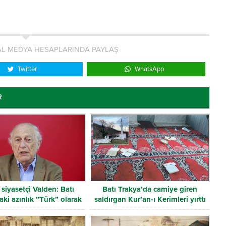
L MEDYA HESAPLARINDA PAYLAŞ
Twitter
WhatsApp
R
siyasetçi Valden: Batı
Batı Trakya’da camiye giren
aki azınlık ”Türk” olarak
saldırgan Kur’an-ı Kerimleri yırttı
tanınmalı