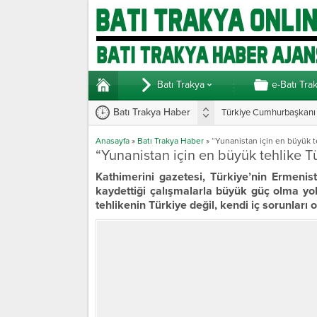
Batı Trakya
e-Batı Tra
Batı Trakya Haber
Türkiye Cumhurbaşkanı E
Anasayfa
»
Batı Trakya Haber
»
“Yunanistan için en büyük te
“Yunanistan için en büyük tehlike Tü
Kathimerini gazetesi, Türkiye’nin Ermeni
kaydettiği çalışmalarla büyük güç olma yol
tehlikenin Türkiye değil, kendi iç sorunları 