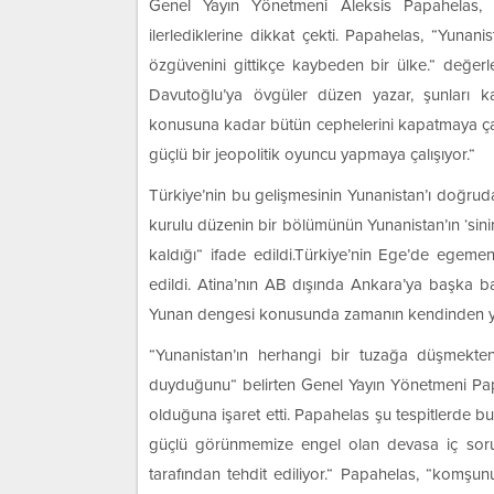
Genel Yayın Yönetmeni Aleksis Papahelas, Yu
ilerlediklerine dikkat çekti. Papahelas, “Yunanist
özgüvenini gittikçe kaybeden bir ülke.“ değer
Davutoğlu’ya övgüler düzen yazar, şunları kay
konusuna kadar bütün cephelerini kapatmaya çalı
güçlü bir jeopolitik oyuncu yapmaya çalışıyor.“
Türkiye’nin bu gelişmesinin Yunanistan’ı doğrud
kurulu düzenin bir bölümünün Yunanistan’ın ‘sini
kaldığı“ ifade edildi.Türkiye’nin Ege’de egemen
edildi. Atina’nın AB dışında Ankara’ya başka b
Yunan dengesi konusunda zamanın kendinden ya
“Yunanistan’ın herhangi bir tuzağa düşmekten
duyduğunu“ belirten Genel Yayın Yönetmeni Papahe
olduğuna işaret etti. Papahelas şu tespitlerde bu
güçlü görünmemize engel olan devasa iç sorun
tarafından tehdit ediliyor.“ Papahelas, “komşu