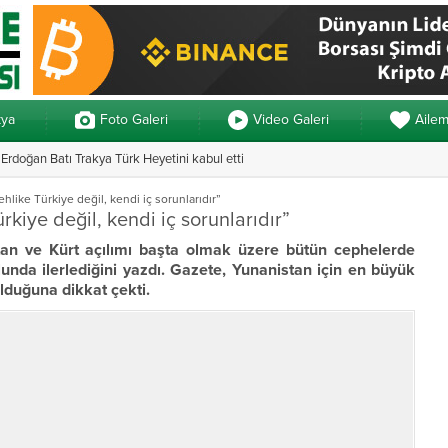
kya
Foto Galeri
Video Galeri
Aile
rdoğan Batı Trakya Türk Heyetini kabul etti
Yunanistan’da ve
hlike Türkiye değil, kendi iç sorunlarıdır”
rkiye değil, kendi iç sorunlarıdır”
stan ve Kürt açılımı başta olmak üzere bütün cephelerde
unda ilerlediğini yazdı. Gazete, Yunanistan için en büyük
olduğuna dikkat çekti.