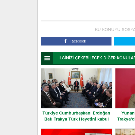
BU KONUYU SOSYA
Facebook
İLGİNİZİ ÇEKEBİLECEK DİĞER KONULA
Türkiye Cumhurbaşkanı Erdoğan
Yunan 
Batı Trakya Türk Heyetini kabul
Trakya’d
etti