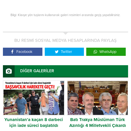
Bilgi: Klavye yön tuşlarını kullanarak galeri resimleri arasında geçiş yapabilirsiniz.
BU RESMİ SOSYAL MEDYA HESAPLARINDA PAYLAŞ
Facebook
Twitter
WhatsApp
DİĞER GALERİLER
Yunanistan’a kaçan 8 darbeci
Batı Trakya Müslüman Türk
için iade süreci başlatıldı
Azınlığı 4 Milletvekili Çıkardı