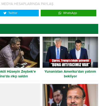
L MEDYA HESAPLARINDA PAYLAŞ
Twitter
WhatsApp
ekili Hüseyin Zeybek’e
Yunanistan Amerika’dan yatırım
ina’da ırkçı saldırı
bekliyor