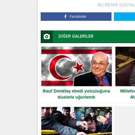
BU RESMİ SOSYA
Facebook
DİĞER GALERİLER
Rauf Denktaş ebedi yolculuğuna
Milletv
dualarla uğurlandı
At