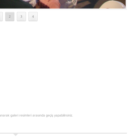
2
3
4
lanarak galeri resimleri arasında geçiş yapabilirsiniz.