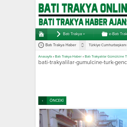
Batı Trakya
e-Batı Tra
Batı Trakya Haber
Türkiye Cumhurbaşkanı E
Anasayfa
»
Batı Trakya Haber
»
Batı Trakyalılar Gümülcine T
bati-trakyalilar-gumulcine-turk-genc
ÖNCEKİ