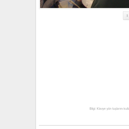
1
Bilgi: Klavye yön tuşlarını kul