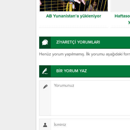
AB Yunanistan’a yükleniyor
Haftas
ZİYARETÇİ YORUMLARI
Henüz yorum yapılmamış. İlk yorumu aşağıdaki form ar
BİR YORUM YAZ