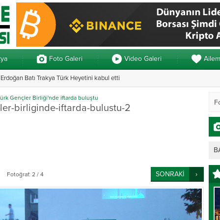
kya
Foto Galeri
Video Galeri
Aile
rdoğan Batı Trakya Türk Heyetini kabul etti
Yunanistan’da ve
ürk Gençler Birliği'nde iftarda buluştu
ler-birliginde-iftarda-bulustu-2
B
SONRAKİ
Fotoğraf: 2 / 4