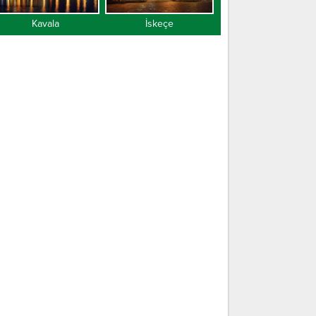
Kavala
İskeçe
Gümülcine