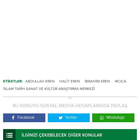
ETİKETLER:
ABDULLAH EREN
HALIT EREN
İBRAHIM EREN
IRCICA
İSLAM TARIH SANAT VE KÜLTÜR ARAŞTIRMA MERKEZI
BU KONUYU SOSYAL MEDYA HESAPLARINDA PAYLAŞ
Facebook
Twitter
WhatsApp
İLGİNİZİ ÇEKEBİLECEK DİĞER KONULAR