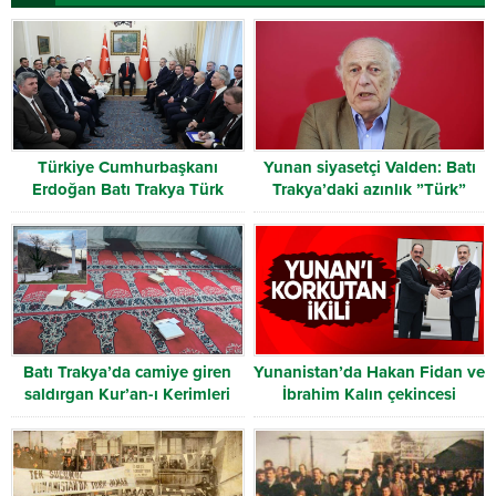
Türkiye Cumhurbaşkanı
Yunan siyasetçi Valden: Batı
Erdoğan Batı Trakya Türk
Trakya’daki azınlık ”Türk”
Heyetini kabul etti
olarak tanınmalı
Batı Trakya’da camiye giren
Yunanistan’da Hakan Fidan ve
saldırgan Kur’an-ı Kerimleri
İbrahim Kalın çekincesi
yırttı