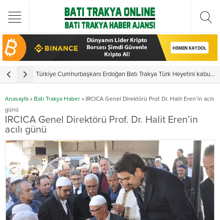
Türkiye Cumhurbaşkanı Erdoğan Batı Trakya Türk Heyetini kabul etti
Yunanistan’da vekillerden 3 ayrı yemin
Y
Anasayfa
»
Batı Trakya Haber
»
IRCICA Genel Direktörü Prof. Dr. Halit Eren’in acılı
günü
IRCICA Genel Direktörü Prof. Dr. Halit Eren’in
acılı günü