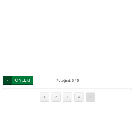
ÖNCEKİ
Fotoğraf: 5 / 5
1
2
3
4
5