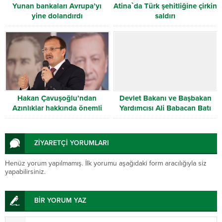
Yunan bankaları Avrupa’yı
Atina`da Türk şehitliğine çirkin
yine dolandırdı
saldırı
Hakan Çavuşoğlu’ndan
Devlet Bakanı ve Başbakan
Azınlıklar hakkında önemli
Yardımcısı Ali Babacan Batı
açıklamalar
Trakya’da
ZİYARETÇİ YORUMLARI
Henüz yorum yapılmamış. İlk yorumu aşağıdaki form aracılığıyla siz
yapabilirsiniz.
BİR YORUM YAZ