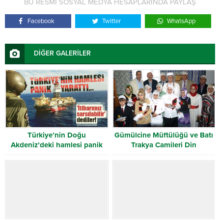
BU RESMİ SOSYAL MEDYA HESAPLARINDA PAYLAŞ
Facebook
Twitter
WhatsApp
DİĞER GALERİLER
Türkiye’nin Doğu
Gümülcine Müftülüğü ve Batı
Akdeniz’deki hamlesi panik
Trakya Camileri Din
yarattı
Görevlilerince Düzenlenen 5.
Kur’an-ı Kerim’i Güzel Okuma
Yarışması Sonuçlandı