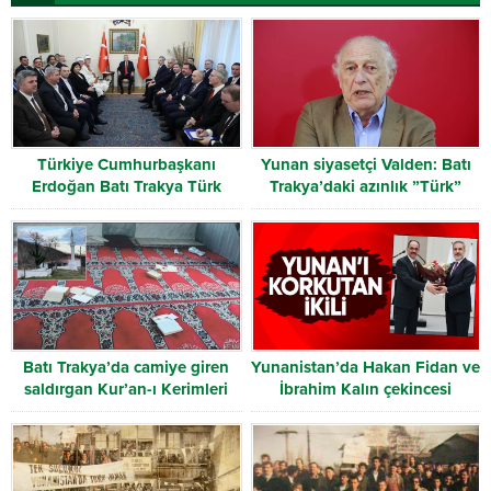
Türkiye Cumhurbaşkanı
Yunan siyasetçi Valden: Batı
Erdoğan Batı Trakya Türk
Trakya’daki azınlık ”Türk”
Heyetini kabul etti
olarak tanınmalı
Batı Trakya’da camiye giren
Yunanistan’da Hakan Fidan ve
saldırgan Kur’an-ı Kerimleri
İbrahim Kalın çekincesi
yırttı