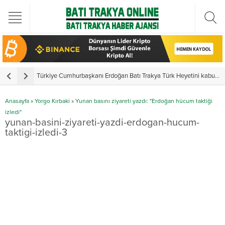
Türkiye Cumhurbaşkanı Erdoğan Batı Trakya Türk Heyetini kabul etti
Y
Anasayfa
»
Yorgo Kırbaki
»
Yunan basını ziyareti yazdı: "Erdoğan hücum taktiği
izledi"
yunan-basini-ziyareti-yazdi-erdogan-hucum-
taktigi-izledi-3