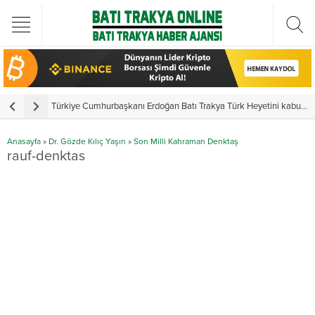
Türkiye Cumhurbaşkanı Erdoğan Batı Trakya Türk Heyetini kabul etti
Y
Anasayfa
»
Dr. Gözde Kılıç Yaşın
»
Son Milli Kahraman Denktaş
rauf-denktas