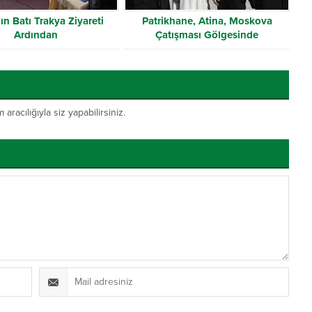
ın Batı Trakya Ziyareti
Patrikhane, Atina, Moskova
Ardından
Çatışması Gölgesinde
Yunanistan’da Anayasa Değişikliği
acılığıyla siz yapabilirsiniz.