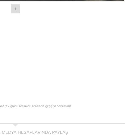
1
lanarak galeri resimleri arasında geçiş yapabilirsiniz.
L MEDYA HESAPLARINDA PAYLAŞ