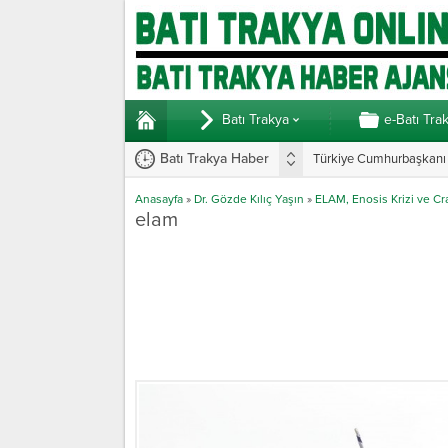
Batı Trakya
e-Batı Tra
Batı Trakya Haber
Türkiye Cumhurbaşkanı E
Anasayfa
»
Dr. Gözde Kılıç Yaşın
»
ELAM, Enosis Krizi ve C
elam