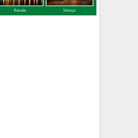
Kavala
İskeçe
Gümülcine