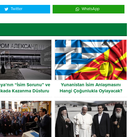
Twitter
WhatsApp
a’nın “İsim Sorunu” ve
Yunanistan İsim Anlaşmasını
itikada Kazanma Düsturu
Hangi Çoğunlukla Oylayacak?