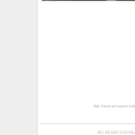
Bilgi: Klavye yön tuşlarını kul
BU RESMİ SOSYA