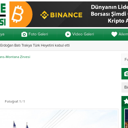
kya
Foto Galeri
Video Galeri
Aile
rdoğan Batı Trakya Türk Heyetini kabul etti
Yunanistan’da ve
rans-Montana Zirvesi
B
Fotoğraf: 1 / 1