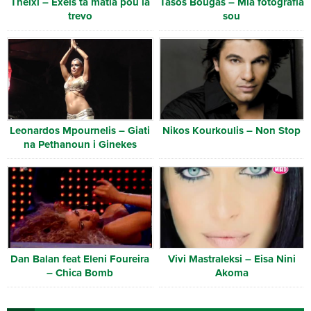
Thelxi – Exeis ta matia pou la
Tasos Bougas – Mia fotografia
trevo
sou
Leonardos Mpournelis – Giati
Nikos Kourkoulis – Non Stop
na Pethanoun i Ginekes
Dan Balan feat Eleni Foureira
Vivi Mastraleksi – Eisa Nini
– Chica Bomb
Akoma