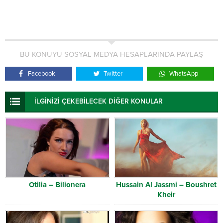
BU KONUYU SOSYAL MEDYA HESAPLARINDA PAYLAŞ
Facebook
Twitter
WhatsApp
İLGİNİZİ ÇEKEBİLECEK DİĞER KONULAR
Otilia – Bilionera
Hussain Al Jassmi – Boushret
Kheir