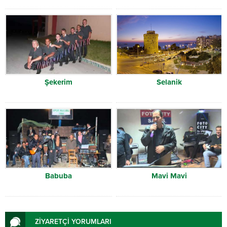
Şekerim
Selanik
Babuba
Mavi Mavi
ZİYARETÇİ YORUMLARI