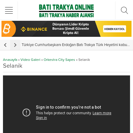
Türkiye Cumhurbaşkanı Erdoğan Batı Trakya Türk Heyetini kabul etti
Y
Anasayfa
»
Video Galeri
»
Orkestra City Sapes
»
Selanik
Selanik