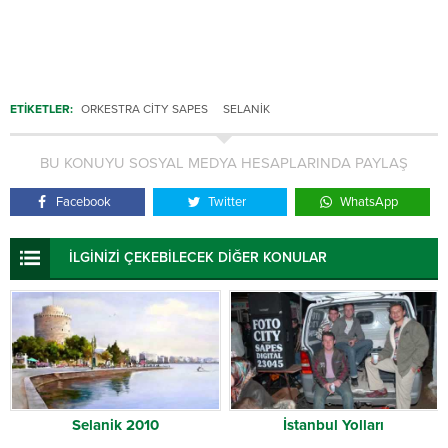
ETİKETLER:
ORKESTRA CITY SAPES
SELANIK
BU KONUYU SOSYAL MEDYA HESAPLARINDA PAYLAŞ
Facebook
Twitter
WhatsApp
İLGİNİZİ ÇEKEBİLECEK DİĞER KONULAR
Selanik 2010
İstanbul Yolları