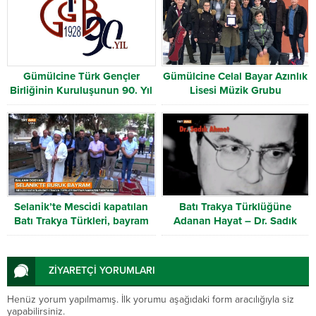
Gümülcine Türk Gençler
Gümülcine Celal Bayar Azınlık
Birliğinin Kuruluşunun 90. Yıl
Lisesi Müzik Grubu
Dönümü
Selanik’te Mescidi kapatılan
Batı Trakya Türklüğüne
Batı Trakya Türkleri, bayram
Adanan Hayat – Dr. Sadık
namazını parkta kıldı
Ahmet
ZİYARETÇİ YORUMLARI
Henüz yorum yapılmamış. İlk yorumu aşağıdaki form aracılığıyla siz
yapabilirsiniz.