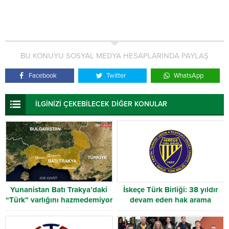
BU KONUYU SOSYAL MEDYA HESAPLARINDA PAYLAŞ
Facebook
Twitter
WhatsApp
İLGİNİZİ ÇEKEBİLECEK DİĞER KONULAR
Yunanistan Batı Trakya’daki
İskeçe Türk Birliği: 38 yıldır
“Türk” varlığını hazmedemiyor
devam eden hak arama
mücadelesi