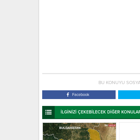
BU KONUYU SOSYA
Facebook
İLGİNİZİ ÇEKEBİLECEK DİĞER KONULA