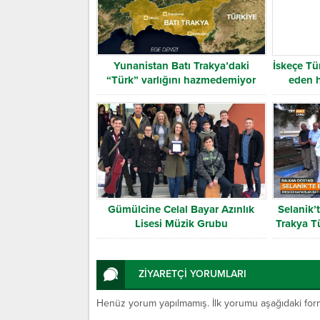
Yunanistan Batı Trakya’daki
İskeçe Tür
“Türk” varlığını hazmedemiyor
eden 
Gümülcine Celal Bayar Azınlık
Selanik’
Lisesi Müzik Grubu
Trakya T
ZİYARETÇİ YORUMLARI
Henüz yorum yapılmamış. İlk yorumu aşağıdaki form ar