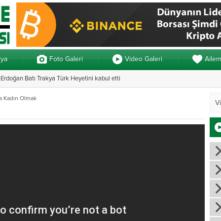
kya
Foto Galeri
Video Galeri
Aile
rdoğan Batı Trakya Türk Heyetini kabul etti
Yunanistan’da ve
a Kadın Olmak