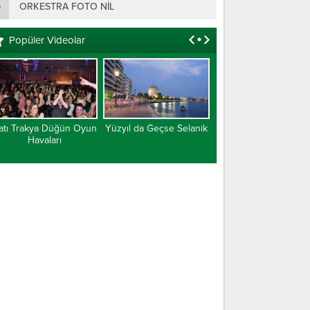
ORKESTRA FOTO NIL
Popüler Videolar
atı Trakya Düğün Oyun
Yüzyıl da Geçse Selanik
Batı Trakya Türk
Havaları
Cumhuriyeti Belgese