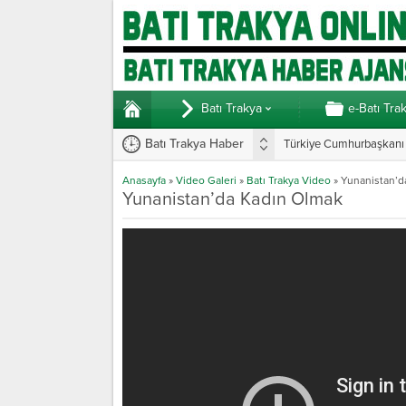
Batı Trakya
e-Batı Tra
Batı Trakya Haber
Türkiye Cumhurbaşkanı E
Anasayfa
»
Video Galeri
»
Batı Trakya Video
»
Yunanistan’d
Yunanistan’da Kadın Olmak