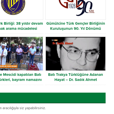
k Birliği: 38 yıldır devam
Gümülcine Türk Gençler Birliğinin
hak arama mücadelesi
Kuruluşunun 90. Yıl Dönümü
te Mescidi kapatılan Batı
Batı Trakya Türklüğüne Adanan
ürkleri, bayram namazını
Hayat – Dr. Sadık Ahmet
parkta kıldı
acılığıyla siz yapabilirsiniz.