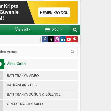
m
Sağlık
Diğer
killerden 3 ayrı yemin
Yunanist
Video Galeri
BATI TRAKYA VIDEO
BALKANLAR VIDEO
BATI TRAKYA DÜĞÜN & EĞLENCE
ORKESTRA CITY SAPES