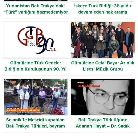
Yunanistan Batı Trakya’daki
İskeçe Türk Birliği: 38 yıldır
“Türk” varlığını hazmedemiyor
devam eden hak arama
mücadelesi
Gümülcine Türk Gençler
Gümülcine Celal Bayar Azınlık
Birliğinin Kuruluşunun 90. Yıl
Lisesi Müzik Grubu
Dönümü
Selanik’te Mescidi kapatılan
Batı Trakya Türklüğüne
Batı Trakya Türkleri, bayram
Adanan Hayat – Dr. Sadık
namazını parkta kıldı
Ahmet