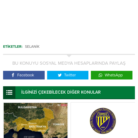
ETİKETLER:
SELANIK
BU KONUYU SOSYAL MEDYA HESAPLARINDA PAYLAŞ
Facebook
Twitter
WhatsApp
İLGİNİZİ ÇEKEBİLECEK DİĞER KONULAR