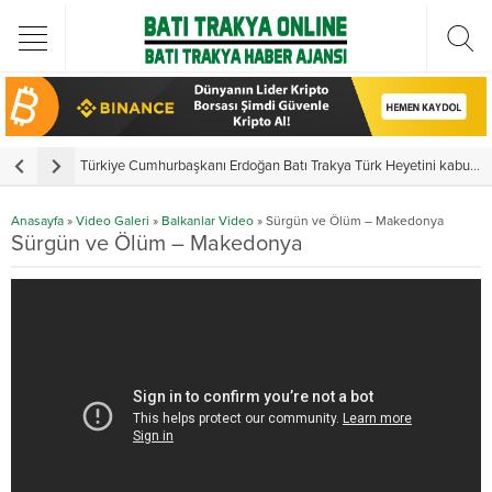
Türkiye Cumhurbaşkanı Erdoğan Batı Trakya Türk Heyetini kabul etti
Y
Anasayfa
»
Video Galeri
»
Balkanlar Video
»
Sürgün ve Ölüm – Makedonya
Sürgün ve Ölüm – Makedonya