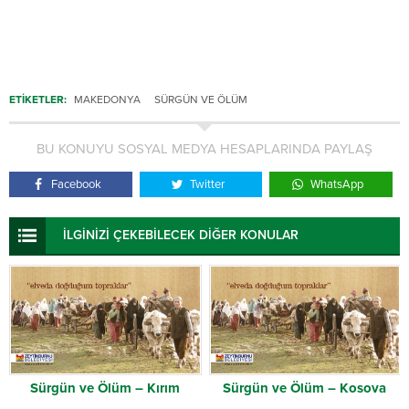
ETİKETLER:
MAKEDONYA
SÜRGÜN VE ÖLÜM
BU KONUYU SOSYAL MEDYA HESAPLARINDA PAYLAŞ
Facebook
Twitter
WhatsApp
İLGİNİZİ ÇEKEBİLECEK DİĞER KONULAR
Sürgün ve Ölüm – Kırım
Sürgün ve Ölüm – Kosova