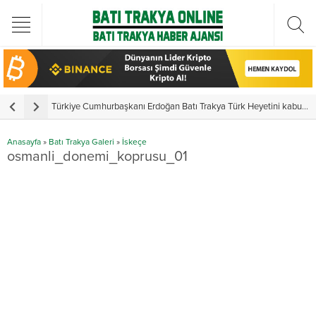
Türkiye Cumhurbaşkanı Erdoğan Batı Trakya Türk Heyetini kabul etti
Y
Anasayfa
»
Batı Trakya Galeri
»
İskeçe
osmanli_donemi_koprusu_01