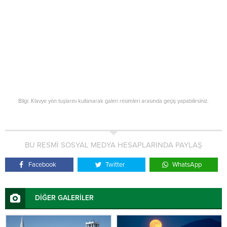
Bilgi: Klavye yön tuşlarını kullanarak galeri resimleri arasında geçiş yapabilirsiniz.
BU RESMİ SOSYAL MEDYA HESAPLARINDA PAYLAŞ
Facebook
Twitter
WhatsApp
DİĞER GALERİLER