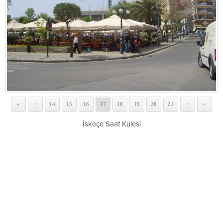
«
14
15
16
17
18
19
20
21
»
<
>
İskeçe Saat Kulesi