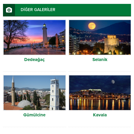
DİĞER GALERİLER
Dedeağaç
Selanik
Gümülcine
Kavala