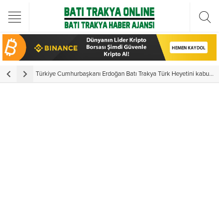
Türkiye Cumhurbaşkanı Erdoğan Batı Trakya Türk Heyetini kabul etti
Y