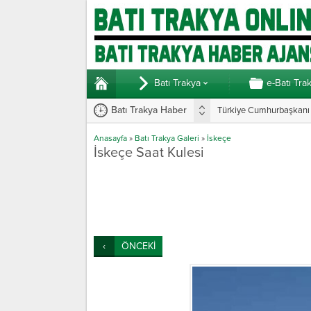
Batı Trakya
e-Batı Tra
Batı Trakya Haber
Türkiye Cumhurbaşkanı E
Anasayfa
»
Batı Trakya Galeri
»
İskeçe
İskeçe Saat Kulesi
ÖNCEKİ