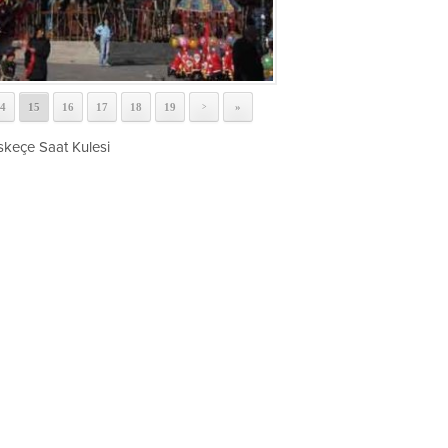
4
15
16
17
18
19
»
>
skeçe Saat Kulesi