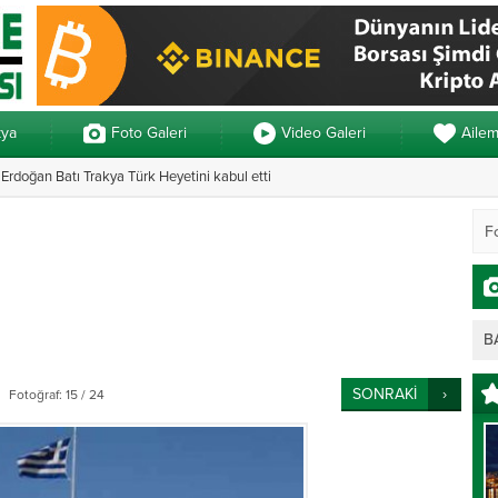
kya
Foto Galeri
Video Galeri
Aile
rdoğan Batı Trakya Türk Heyetini kabul etti
Yunanistan’da ve
B
SONRAKİ
Fotoğraf: 15 / 24