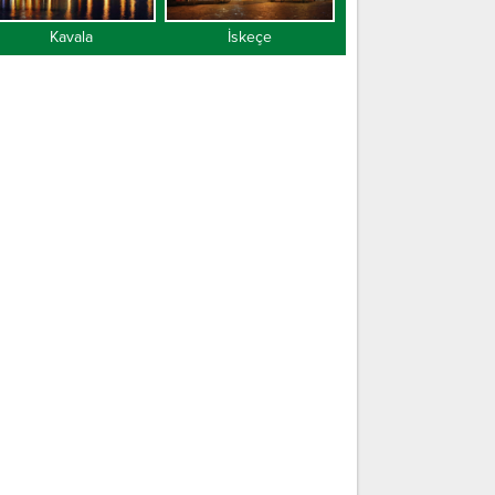
Kavala
İskeçe
Gümülcine