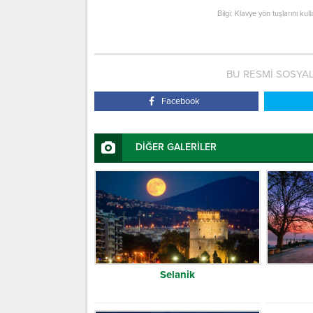
Bilgi: Klavye yön tuşlarını kul
BU RESMİ SOSYA
Facebook
DİĞER GALERİLER
Selanik