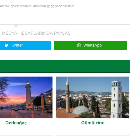
lanarak galeri resimleri arasında geçiş yapabilirsiniz.
L MEDYA HESAPLARINDA PAYLAŞ
Twitter
WhatsApp
Dedeağaç
Gümülcine