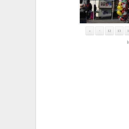
«
12
13
1
<
İ