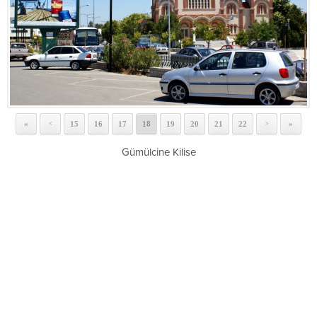
«
15
16
17
18
19
20
21
22
»
<
>
Gümülcine Kilise