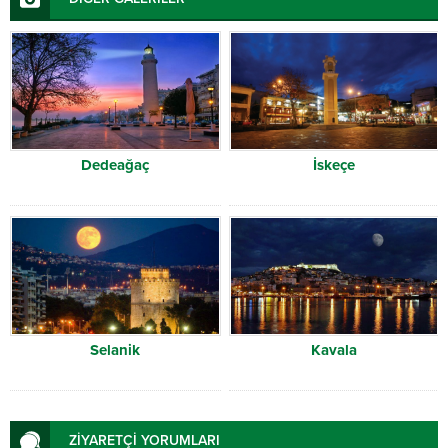
Dedeağaç
İskeçe
Selanik
Kavala
ZİYARETÇİ YORUMLARI