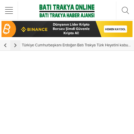
Türkiye Cumhurbaşkanı Erdoğan Batı Trakya Türk Heyetini kabul etti
Y