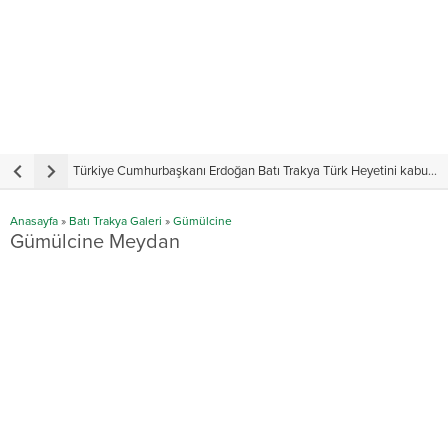
Türkiye Cumhurbaşkanı Erdoğan Batı Trakya Türk Heyetini kabul etti
Y
Anasayfa
»
Batı Trakya Galeri
»
Gümülcine
Gümülcine Meydan