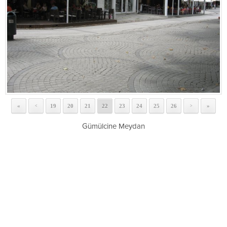
«
19
20
21
22
23
24
25
26
»
<
>
Gümülcine Meydan