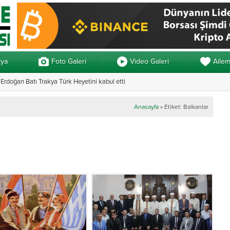
kya
Foto Galeri
Video Galeri
Aile
rdoğan Batı Trakya Türk Heyetini kabul etti
Yunanistan’da ve
Anasayfa
»
Etiket: Balkanlar