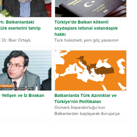
ylı: Balkanlardaki
Türkiye’de Balkan kökenli
rk eserlerini tahrip
soydaşlara istisnai vatandaşlık
hakkı
. Dr. İlber Ortaylı,
Türk hükümeti, yeni göç yasasının
aki Osmanlı Türk eserlerini
çıkmasının ardından Türkiye’de
tlerinin tahrip ettiğini
yaşayan Balkan kökenli Türk
“Mesela...
soyluların mağduriyetlerini ortadan...
 Yetişen ve İz Bırakan
Balkanlarda Türk Azınlıklar ve
Türkiye’nin Politikaları
Osmanlı İmparatorluğu’nun
Balkanlardan başlayarak Avrupa’ya
doğru yayılmaya başladığı 14. yüzyıl
aynı zamanda bölgeye Türk ve...