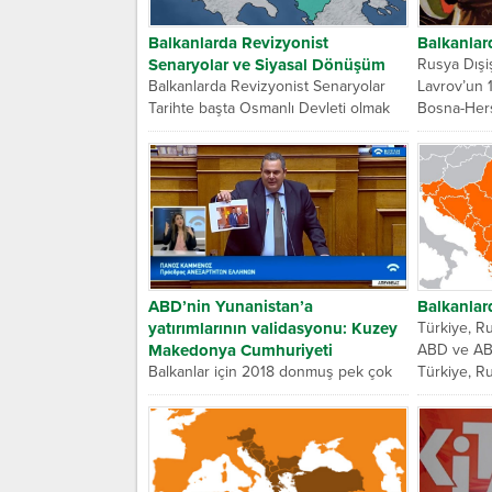
Balkanlarda Revizyonist
Balkanlar
Senaryolar ve Siyasal Dönüşüm
Rusya Dışi
Balkanlarda Revizyonist Senaryolar
Lavrov’un 1
Tarihte başta Osmanlı Devleti olmak
Bosna-Herse
üzere birçok devlete ev sahipliği
gelişmelerin
yapan Balkanlar,...
ABD’nin Yunanistan’a
Balkanlar
yatırımlarının validasyonu: Kuzey
Türkiye, Ru
Makedonya Cumhuriyeti
ABD ve AB’n
Balkanlar için 2018 donmuş pek çok
Türkiye, Ru
soruna hızlıca çözüm üretilen bir yıl
oldu. O kadar...