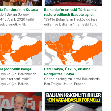
da Pandora’nın Kutusu
Balkanlar’ın en eski Türk camisi
şleri Bakanı Sergey
restore edilerek ibadete açıldı
4-15 Aralık 2020 tarihli
1394’te Bulgaristan Hasköy’de inşa
k ziyareti, kritik
edilen ve Balkanlar’ın en eski Türk
 habercisi gibiydi....
camisi olarak bilinen Eski Cami...
da jeopolitik kavga
Batı Trakya, Üsküp, Priştine,
sya ve Çin, Balkanlar’da
Podgoritsa, Sofya
in alternatifi midir?
Geride bıraktığımız hafta Balkanlarda;
sya ve Çin, Balkan...
Batı Trakya, Üsküp, Priştine,
Podgoritsa ve Sofya’da, ülkemizi de
yakından ilgilendiren...