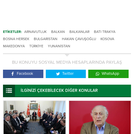
ETİKETLER:
ARNAVUTLUK
BALKAN
BALKANLAR
BATI TRAKYA
BOSNA HERSEK
BULGARISTAN
HAKAN ÇAVUŞOĞLU
KOSOVA
MAKEDONYA
TÜRKIYE
YUNANISTAN
BU KONUYU SOSYAL MEDYA HESAPLARINDA PAYLAŞ
Facebook
Twitter
WhatsApp
İLGİNİZİ ÇEKEBİLECEK DİĞER KONULAR