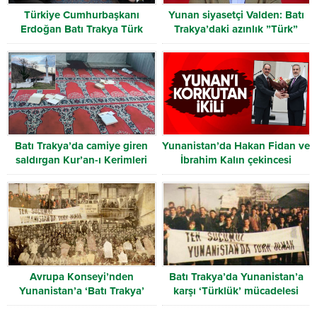
Türkiye Cumhurbaşkanı
Yunan siyasetçi Valden: Batı
Erdoğan Batı Trakya Türk
Trakya’daki azınlık ”Türk”
Heyetini kabul etti
olarak tanınmalı
Batı Trakya’da camiye giren
Yunanistan’da Hakan Fidan ve
saldırgan Kur’an-ı Kerimleri
İbrahim Kalın çekincesi
yırttı
Avrupa Konseyi’nden
Batı Trakya’da Yunanistan’a
Yunanistan’a ‘Batı Trakya’
karşı ‘Türklük’ mücadelesi
uyarısı