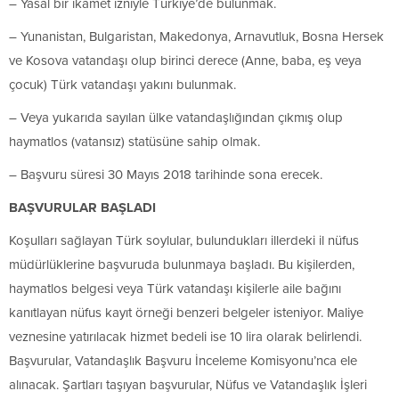
– Yasal bir ikamet izniyle Türkiye’de bulunmak.
– Yunanistan, Bulgaristan, Makedonya, Arnavutluk, Bosna Hersek
ve Kosova vatandaşı olup birinci derece (Anne, baba, eş veya
çocuk) Türk vatandaşı yakını bulunmak.
– Veya yukarıda sayılan ülke vatandaşlığından çıkmış olup
haymatlos (vatansız) statüsüne sahip olmak.
– Başvuru süresi 30 Mayıs 2018 tarihinde sona erecek.
BAŞVURULAR BAŞLADI
Koşulları sağlayan Türk soylular, bulundukları illerdeki il nüfus
müdürlüklerine başvuruda bulunmaya başladı. Bu kişilerden,
haymatlos belgesi veya Türk vatandaşı kişilerle aile bağını
kanıtlayan nüfus kayıt örneği benzeri belgeler isteniyor. Maliye
veznesine yatırılacak hizmet bedeli ise 10 lira olarak belirlendi.
Başvurular, Vatandaşlık Başvuru İnceleme Komisyonu’nca ele
alınacak. Şartları taşıyan başvurular, Nüfus ve Vatandaşlık İşleri