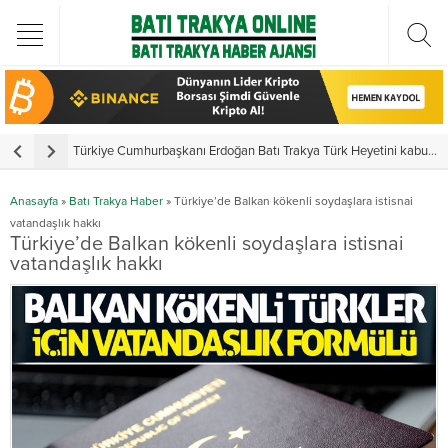
Türkiye Cumhurbaşkanı Erdoğan Batı Trakya Türk Heyetini kabul etti
Y
Anasayfa
»
Batı Trakya Haber
»
Türkiye’de Balkan kökenli soydaşlara istisnai
vatandaşlık hakkı
Türkiye’de Balkan kökenli soydaşlara istisnai
vatandaşlık hakkı