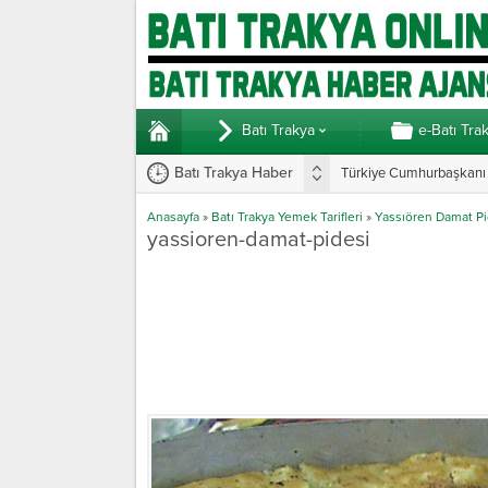
Batı Trakya
e-Batı Tra
Batı Trakya Haber
Türkiye Cumhurbaşkanı E
Anasayfa
»
Batı Trakya Yemek Tarifleri
»
Yassıören Damat Pi
yassioren-damat-pidesi