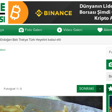
kya
Foto Galeri
Video Galeri
Aile
rdoğan Batı Trakya Türk Heyetini kabul etti
Yunanistan’da ve
desi
B
SONRAKİ
Fotoğraf: 1 / 0