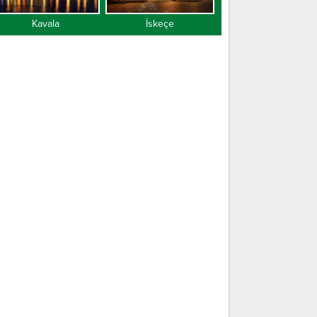
Kavala
İskeçe
Gümülcine