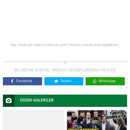
Bilgi: Klavye yön tuşlarını kullanarak galeri resimleri arasında geçiş yapabilirsiniz.
BU RESMİ SOSYAL MEDYA HESAPLARINDA PAYLAŞ
Facebook
Twitter
WhatsApp
DİĞER GALERİLER