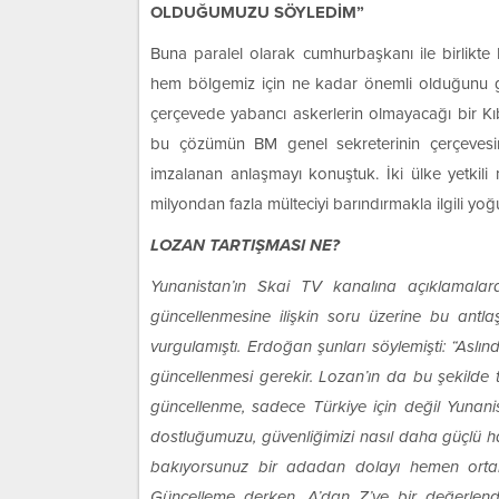
OLDUĞUMUZU SÖYLEDİM”
Buna paralel olarak cumhurbaşkanı ile birlikte
hem bölgemiz için ne kadar önemli olduğunu gö
çerçevede yabancı askerlerin olmayacağı bir K
bu çözümün BM genel sekreterinin çerçevesi
imzalanan anlaşmayı konuştuk. İki ülke yetkili 
milyondan fazla mülteciyi barındırmakla ilgili yoğ
LOZAN TARTIŞMASI NE?
Yunanistan’ın Skai TV kanalına açıklamala
güncellenmesine ilişkin soru üzerine bu antl
vurgulamıştı. Erdoğan şunları söylemişti: “Asl
güncellenmesi gerekir. Lozan’ın da bu şekilde 
güncellenme, sadece Türkiye için değil Yunanista
dostluğumuzu, güvenliğimizi nasıl daha güçlü h
bakıyorsunuz bir adadan dolayı hemen ortalığ
Güncelleme derken, A’dan Z’ye bir değerlendir