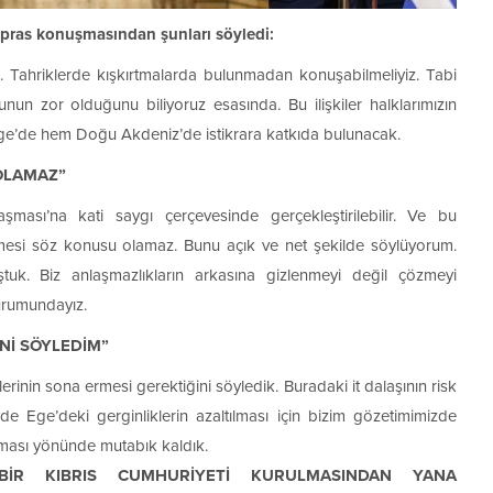
ipras konuşmasından şunları söyledi:
 Tahriklerde kışkırtmalarda bulunmadan konuşabilmeliyiz. Tabi
Bunun zor olduğunu biliyoruz esasında. Bu ilişkiler halklarımızın
Ege’de hem Doğu Akdeniz’de istikrara katkıda bulunacak.
OLAMAZ”
sı’na kati saygı çerçevesinde gerçekleştirilebilir. Ve bu
nmesi söz konusu olamaz. Bunu açık ve net şekilde söylüyorum.
uk. Biz anlaşmazlıkların arkasına gizlenmeyi değil çözmeyi
durumundayız.
İNİ SÖYLEDİM”
erinin sona ermesi gerektiğini söyledik. Buradaki it dalaşının risk
e Ege’deki gerginliklerin azaltılması için bizim gözetimimizde
laması yönünde mutabık kaldık.
 BİR KIBRIS CUMHURİYETİ KURULMASINDAN YANA