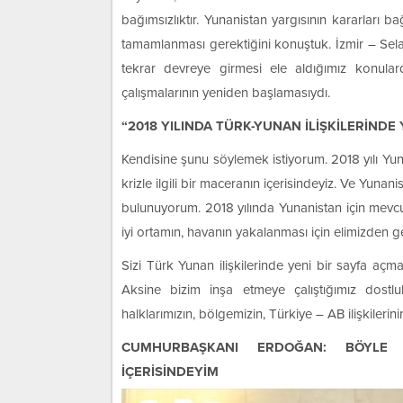
bağımsızlıktır. Yunanistan yargısının kararları ba
tamamlanması gerektiğini konuştuk. İzmir – Selani
tekrar devreye girmesi ele aldığımız konul
çalışmalarının yeniden başlamasıydı.
“2018 YILINDA TÜRK-YUNAN İLİŞKİLERİND
Kendisine şunu söylemek istiyorum. 2018 yılı Yun
krizle ilgili bir maceranın içerisindeyiz. Ve Yunan
bulunuyorum. 2018 yılında Yunanistan için mevc
iyi ortamın, havanın yakalanması için elimizd
Sizi Türk Yunan ilişkilerinde yeni bir sayfa a
Aksine bizim inşa etmeye çalıştığımız dost
halklarımızın, bölgemizin, Türkiye – AB ilişkileri
CUMHURBAŞKANI ERDOĞAN: BÖYLE B
İÇERİSİNDEYİM