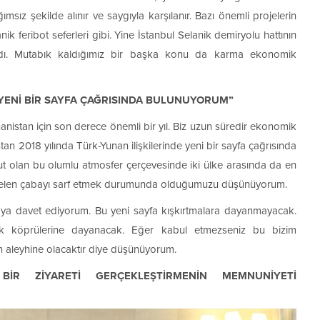
ğımsız şekilde alınır ve saygıyla karşılanır. Bazı önemli projelerin
k feribot seferleri gibi. Yine İstanbul Selanik demiryolu hattının
ardı. Mutabık kaldığımız bir başka konu da karma ekonomik
E YENİ BİR SAYFA ÇAĞRISINDA BULUNUYORUM”
anistan için son derece önemli bir yıl. Biz uzun süredir ekonomik
istan 2018 yılında Türk-Yunan ilişkilerinde yeni bir sayfa çağrısında
ut olan bu olumlu atmosfer çerçevesinde iki ülke arasında da en
en gelen çabayı sarf etmek durumunda olduğumuzu düşünüyorum.
çmaya davet ediyorum. Bu yeni sayfa kışkırtmalara dayanmayacak.
luk köprülerine dayanacak. Eğer kabul etmezseniz bu bizim
nin aleyhine olacaktır diye düşünüyorum.
İR ZİYARETİ GERÇEKLEŞTİRMENİN MEMNUNİYETİ