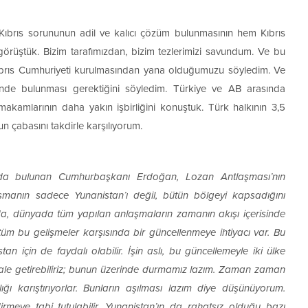
 Kıbrıs sorununun adil ve kalıcı çözüm bulunmasının hem Kıbrıs
rüştük. Bizim tarafımızdan, bizim tezlerimizi savundum. Ve bu
ıbrıs Cumhuriyeti kurulmasından yana olduğumuzu söyledim. Ve
nde bulunması gerektiğini söyledim. Türkiye ve AB arasında
makamlarının daha yakın işbirliğini konuştuk. Türk halkının 3,5
un çabasını takdirle karşılıyorum.
rda bulunan Cumhurbaşkanı Erdoğan, Lozan Antlaşması’nın
aşmanın sadece Yunanistan’ı değil, bütün bölgeyi kapsadığını
ında, dünyada tüm yapılan anlaşmaların zamanın akışı içerisinde
tüm bu gelişmeler karşısında bir güncellenmeye ihtiyacı var. Bu
n için de faydalı olabilir. İşin aslı, bu güncellemeyle iki ülke
ale getirebiliriz; bunun üzerinde durmamız lazım. Zaman zaman
ı karıştırıyorlar. Bunların aşılması lazım diye düşünüyorum.
meye tabi tutulabilir. Yunanistan’ın da rahatsız olduğu bazı