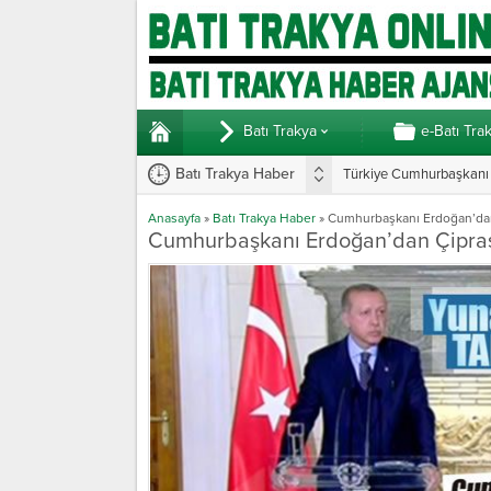
Batı Trakya
e-Batı Tra
Batı Trakya Haber
Türkiye Cumhurbaşkanı E
Yunanistan’da vekillerde
Anasayfa
»
Batı Trakya Haber
»
Cumhurbaşkanı Erdoğan’dan 
Cumhurbaşkanı Erdoğan’dan Çipras