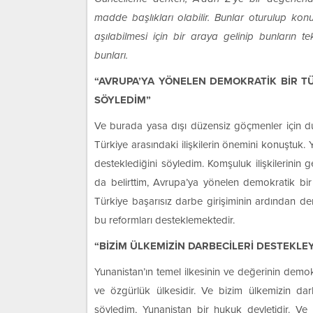
madde başlıkları olabilir. Bunlar oturulup konu
aşılabilmesi için bir araya gelinip bunların
bunları.
“AVRUPA’YA YÖNELEN DEMOKRATİK BİR TÜ
SÖYLEDİM”
Ve burada yasa dışı düzensiz göçmenler için d
Türkiye arasındaki ilişkilerin önemini konuştuk. Y
desteklediğini söyledim. Komşuluk ilişkilerinin g
da belirttim, Avrupa’ya yönelen demokratik bir
Türkiye başarısız darbe girişiminin ardından 
bu reformları desteklemektedir.
“BİZİM ÜLKEMİZİN DARBECİLERİ DESTEKLE
Yunanistan’ın temel ilkesinin ve değerinin demo
ve özgürlük ülkesidir. Ve bizim ülkemizin dar
söyledim, Yunanistan bir hukuk devletidir. Ve 