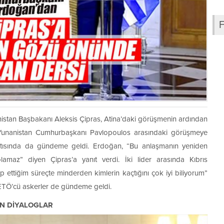
stan Başbakanı Aleksis Çipras, Atina’daki görüşmenin ardından
e Yunanistan Cumhurbaşkanı Pavlopoulos arasındaki görüşmeye
tısında da gündeme geldi. Erdoğan, “Bu anlaşmanın yeniden
lamaz” diyen Çipras’a yanıt verdi. İki lider arasında Kıbrıs
ettiğim süreçte minderden kimlerin kaçtığını çok iyi biliyorum”
ETÖ’cü askerler de gündeme geldi.
AN DİYALOGLAR