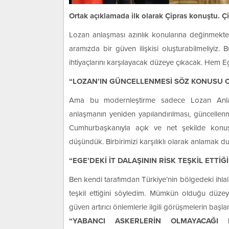
Ortak açıklamada ilk olarak Çipras konuştu. Ç
Lozan anlaşması azınlık konularına değinmekte.
aramızda bir güven ilişkisi oluşturabilmeliyiz. 
ihtiyaçlarını karşılayacak düzeye çıkacak. Hem 
“LOZAN’IN GÜNCELLENMESİ SÖZ KONUSU 
Ama bu modernleştirme sadece Lozan Anlaşma
anlaşmanın yeniden yapılandırılması, güncelle
Cumhurbaşkanıyla açık ve net şekilde konuşt
düşündük. Birbirimizi karşılıklı olarak anlamak 
“EGE’DEKİ İT DALAŞININ RİSK TEŞKİL ETTİĞ
Ben kendi tarafımdan Türkiye’nin bölgedeki ihlall
teşkil ettiğini söyledim. Mümkün olduğu düzeyd
güven artırıcı önlemlerle ilgili görüşmelerin baş
“YABANCI ASKERLERİN OLMAYACAĞI