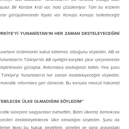
şulur. Bir Kardak Krizi var, hala çözülemiyor. Tüm bu krizlerin
 tekrar görüşülmesinde fayda var. Konuşa konuşa halledeceğiz
RKİYE’Yİ YUNANİSTAN’IN HER ZAMAN DESTELEYECEĞİNİ
uvarların örülmesinin kabul edilemez olduğunu söyledim. AB ve
unanistan’ın Türkiye’nin AB üyeliğini karşılıklı çıkar çerçevesinde
eliştirilmesini görüştük. Reformlara desteğimizi ilettim. Yine şunu
 Türkiye’yi Yunanistan’ın her zaman destekleyeceğini söyledim.
demokratik reformlara geri dönecek. Bu konuda mevcut hükümet
YEBİLECEK ÜLKE OLMADIĞINI SÖYLEDİM”
kratik süreçlere saygısından bahsettim. Bizim ülkemiz demokrasi
becileri destekleyebilecek ülke olmadığını söyledim. Şunu da
temel ilkesi bu hukuk devletinin, yönetim ve yargı arasındaki