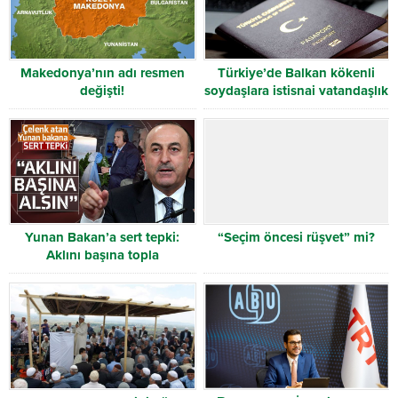
Makedonya’nın adı resmen
Türkiye’de Balkan kökenli
değişti!
soydaşlara istisnai vatandaşlık
hakkı
Yunan Bakan’a sert tepki:
“Seçim öncesi rüşvet” mi?
Aklını başına topla