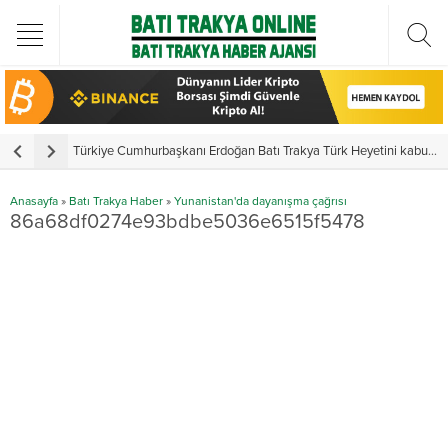
Türkiye Cumhurbaşkanı Erdoğan Batı Trakya Türk Heyetini kabul etti
Y
Anasayfa
»
Batı Trakya Haber
»
Yunanistan'da dayanışma çağrısı
86a68df0274e93bdbe5036e6515f5478