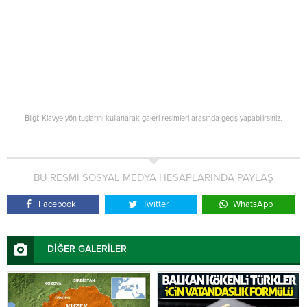
Bilgi: Klavye yön tuşlarını kullanarak galeri resimleri arasında geçiş yapabilirsiniz.
BU RESMİ SOSYAL MEDYA HESAPLARINDA PAYLAŞ
Facebook
Twitter
WhatsApp
DİĞER GALERİLER