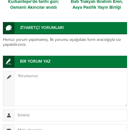
Kurbantepe’de tarihi gün;
Βatı Trakyalı İbrahim Eren,
Osmanlı Akıncılar anıldı
Asya Pasifik Yayın Birliği
Başkanı seçildi
ZİYARETÇİ YORUMLARI
Henüz yorum yapılmamış. İlk yorumu aşağıdaki form aracılığıyla siz
yapabilirsiniz.
BİR YORUM YAZ