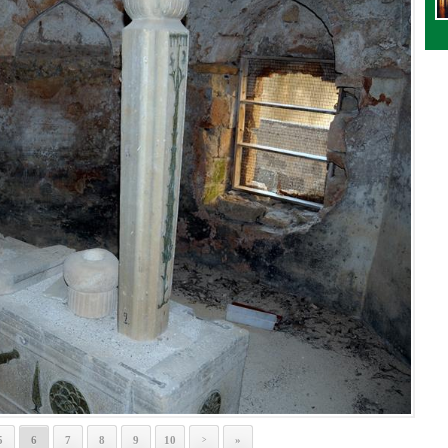
5
6
7
8
9
10
»
>