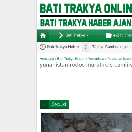
Batı Trakya
e-Batı Tra
Batı Trakya Haber
Türkiye Cumhurbaşkanı E
Anasayfa
»
Batı Trakya Haber
»
Yunanistan, Rodos ve İstankö
yunanistan-rodos-murat-reis-camii-v
ÖNCEKİ