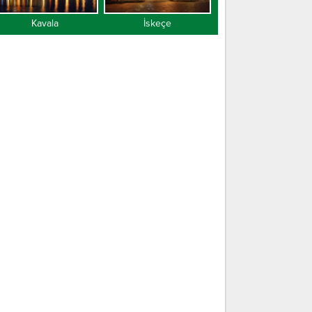
Kavala
İskeçe
Gümülcine