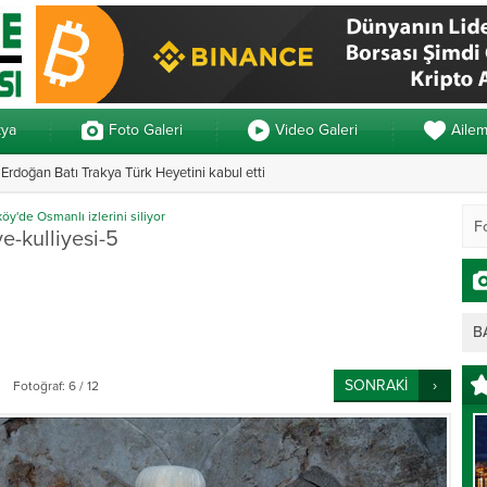
kya
Foto Galeri
Video Galeri
Aile
rdoğan Batı Trakya Türk Heyetini kabul etti
Yunanistan’da ve
y'de Osmanlı izlerini siliyor
e-kulliyesi-5
B
SONRAKİ
Fotoğraf: 6 / 12