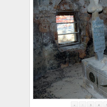
«
3
4
<