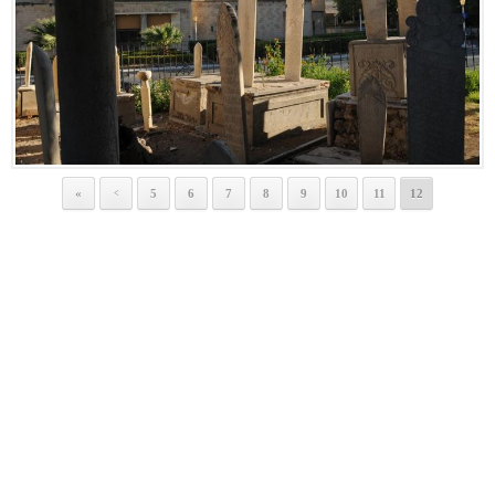
«
5
6
7
8
9
10
11
12
<