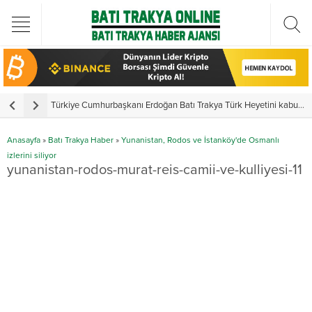
Türkiye Cumhurbaşkanı Erdoğan Batı Trakya Türk Heyetini kabul etti
Y
Anasayfa
»
Batı Trakya Haber
»
Yunanistan, Rodos ve İstanköy'de Osmanlı
izlerini siliyor
yunanistan-rodos-murat-reis-camii-ve-kulliyesi-11