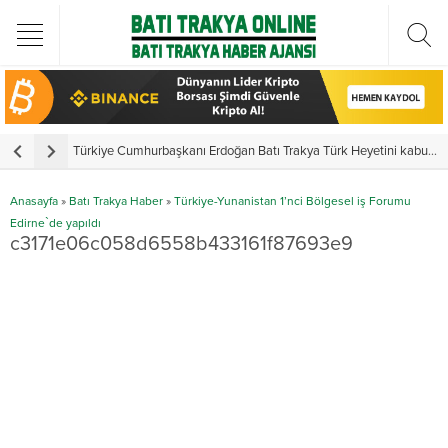
Türkiye Cumhurbaşkanı Erdoğan Batı Trakya Türk Heyetini kabul etti
Y
Anasayfa
»
Batı Trakya Haber
»
Türkiye-Yunanistan 1’nci Bölgesel iş Forumu
Edirne`de yapıldı
c3171e06c058d6558b433161f87693e9