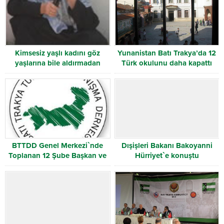
Kimsesiz yaşlı kadını göz
Yunanistan Batı Trakya’da 12
yaşlarına bile aldırmadan
Türk okulunu daha kapattı
kendi evinden attılar
BTTDD Genel Merkezi`nde
Dışişleri Bakanı Bakoyanni
Toplanan 12 Şube Başkan ve
Hürriyet`e konuştu
Yöneticileri, Ferruh Özkan
Yönetimini istifaya davet etti.