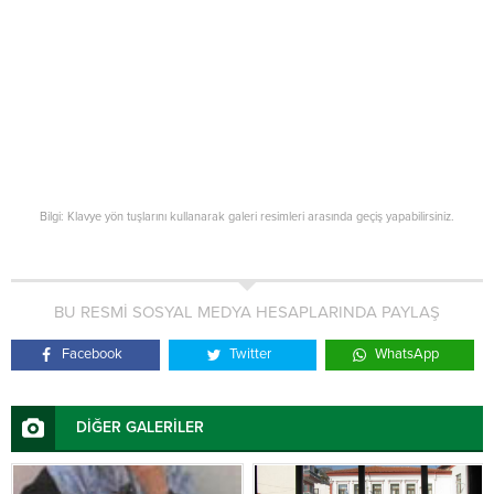
Bilgi: Klavye yön tuşlarını kullanarak galeri resimleri arasında geçiş yapabilirsiniz.
BU RESMİ SOSYAL MEDYA HESAPLARINDA PAYLAŞ
Facebook
Twitter
WhatsApp
DİĞER GALERİLER