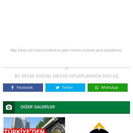
Bilgi: Klavye yön tuşlarını kullanarak galeri resimleri arasında geçiş yapabilirsiniz.
BU RESMİ SOSYAL MEDYA HESAPLARINDA PAYLAŞ
Facebook
Twitter
WhatsApp
DİĞER GALERİLER