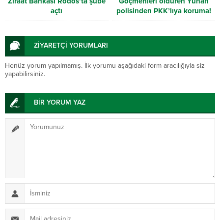
Ziraat Bankası Rodos’ta şube
Göçmenleri öldüren Yunan
açtı
polisinden PKK’lıya koruma!
ZİYARETÇİ YORUMLARI
Henüz yorum yapılmamış. İlk yorumu aşağıdaki form aracılığıyla siz
yapabilirsiniz.
BİR YORUM YAZ