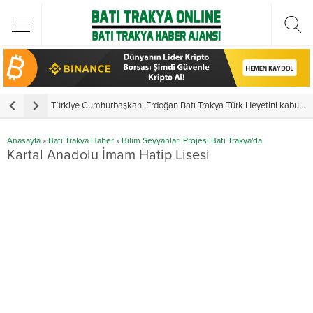
Türkiye Cumhurbaşkanı Erdoğan Batı Trakya Türk Heyetini kabul etti
Y
Anasayfa
»
Batı Trakya Haber
»
Bilim Seyyahları Projesi Batı Trakya'da
Kartal Anadolu İmam Hatip Lisesi