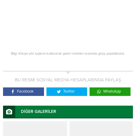
Bilgi: Klavye yön tuşlarını kullanarak galeri resimleri arasında geçiş yapabilirsiniz.
BU RESMİ SOSYAL MEDYA HESAPLARINDA PAYLAŞ
Facebook
Twitter
WhatsApp
DİĞER GALERİLER