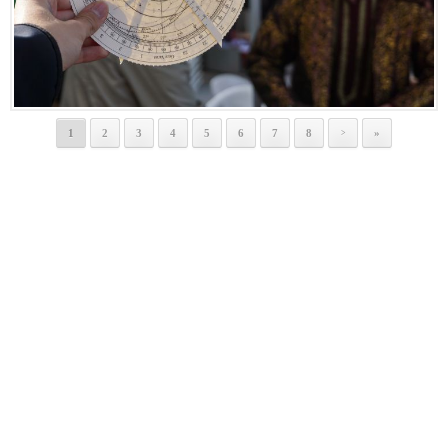
1
2
3
4
5
6
7
8
»
>