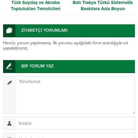
Türk Soydaş ve Akraba
Batı Trakya Türkü Sistematik
Toplulukları Temsilcileri
Baskılara Asla Boyun
İstanbul’da Buluştu
Eğmeyecektir
ZİYARETÇİ YORUMLARI
Henüz yorum yapılmamış. İlk yorumu aşağıdaki form aracılığıyla siz
yapabilirsiniz.
BİR YORUM YAZ