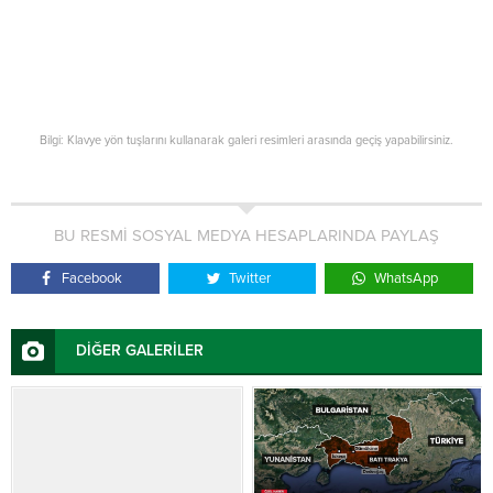
Bilgi: Klavye yön tuşlarını kullanarak galeri resimleri arasında geçiş yapabilirsiniz.
BU RESMİ SOSYAL MEDYA HESAPLARINDA PAYLAŞ
Facebook
Twitter
WhatsApp
DİĞER GALERİLER