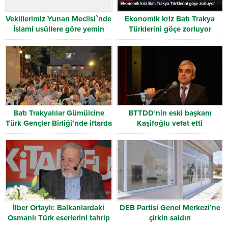
Vekillerimiz Yunan Meclisi`nde
Ekonomik kriz Batı Trakya
İslami usüllere göre yemin
Türklerini göçe zorluyor
ederek görevlerine başladılar
Batı Trakyalılar Gümülcine
BTTDD’nin eski başkanı
Türk Gençler Birliği’nde iftarda
Kaşifoğlu vefat etti
buluştu
İlber Ortaylı: Balkanlardaki
DEB Partisi Genel Merkezi’ne
Osmanlı Türk eserlerini tahrip
çirkin saldırı
ediyorlar