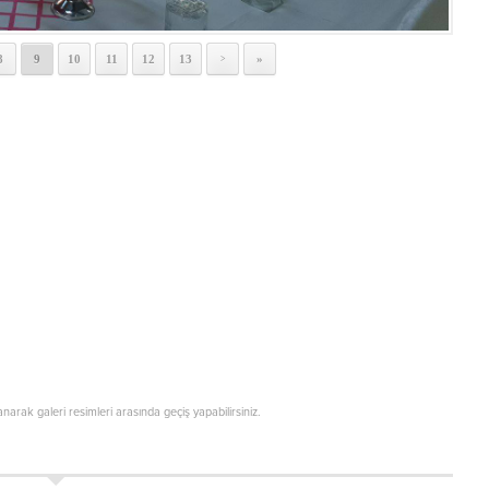
8
9
10
11
12
13
»
>
lanarak galeri resimleri arasında geçiş yapabilirsiniz.