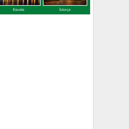
Kavala
İskeçe
Gümülcine