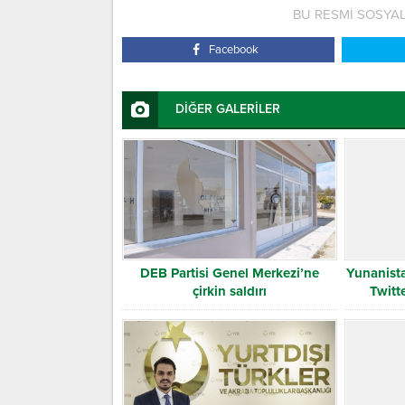
BU RESMİ SOSYA
Facebook
DİĞER GALERİLER
DEB Partisi Genel Merkezi’ne
Yunanist
çirkin saldırı
Twitte