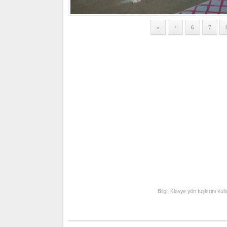
«
6
7
<
Bilgi: Klavye yön tuşlarını kul