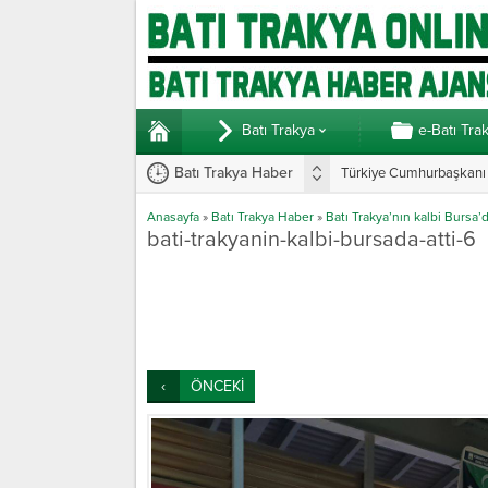
Batı Trakya
e-Batı Tra
Batı Trakya Haber
Türkiye Cumhurbaşkanı E
Anasayfa
»
Batı Trakya Haber
»
Batı Trakya’nın kalbi Bursa’d
bati-trakyanin-kalbi-bursada-atti-6
ÖNCEKİ