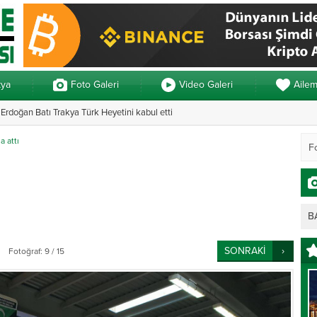
kya
Foto Galeri
Video Galeri
Aile
rdoğan Batı Trakya Türk Heyetini kabul etti
Yunanistan’da ve
a attı
B
SONRAKİ
Fotoğraf: 9 / 15