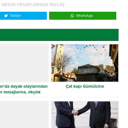
L MEDYA HESAPLARINDA PAYLAŞ
Twitter
WhatsApp
an’da dayak olaylarından
Çat kapı Gümülcine
r mesajlarına, ırkçılık
yükselişte